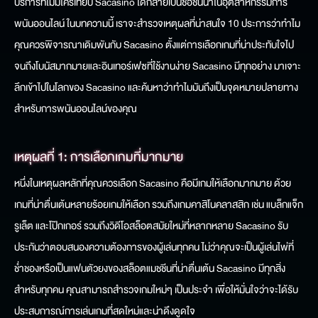
บริการที่ไม่มีใครเทียบ Sacasino ได้กลายเป็นชื่อชั้นนำในอุตสาหกรรมการ
พนันออนไลน์ ในบทความนี้ เราจะสำรวจเหตุผลที่น่าสนใจ 10 ประการว่าทำไม
คุณควรพิจารณาเดิมพันกับ Sacasino ตั้งแต่การเลือกเกมที่น่าประทับใจไป
จนถึงโบนัสมากมายและอินเทอร์เฟซที่ใช้งานง่าย Sacasino มีทุกอย่าง มาเจาะ
ลึกเข้าไปในโลกของ Sacasino และค้นหาว่าทำไมมันถึงเป็นจุดหมายปลายทาง
สำหรับการพนันออนไลน์ของคุณ
เหตุผลที่ 1: การเลือกเกมที่มากมาย
หนึ่งในเหตุผลหลักที่คุณควรเลือก Sacasino คือมีเกมให้เลือกมากมาย ด้วย
เกมที่น่าตื่นเต้นหลายร้อยเกมให้เลือก รวมถึงเกมคาสิโนคลาสสิก เช่น แบล็กแจ็ก
รูเล็ต และโป๊กเกอร์ รวมถึงวิดีโอสล็อตสมัยใหม่ที่หลากหลาย Sacasino รับ
ประกันว่าตอบสนองความต้องการของผู้เล่นทุกคน ไม่ว่าคุณจะเป็นผู้เล่นไพ่ที่
ช่ำชองหรือเป็นแฟนตัวยงของสล็อตแมชชีนที่น่าตื่นเต้น Sacasino มีทุกสิ่ง
สำหรับทุกคน คุณสามารถสำรวจเกมใหม่ๆ เป็นประจำ เพื่อให้มั่นใจว่าจะได้รับ
ประสบการณ์การเล่นเกมที่สดใหม่และน่าดึงดูดใจ