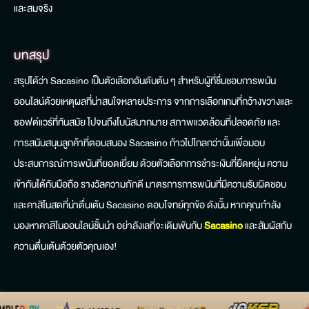
และสมจริง
บทสรุป
สรุปได้ว่า Sacasino เป็นตัวเลือกอันดับต้น ๆ สำหรับผู้ที่ชื่นชอบการพนัน
ออนไลน์ด้วยเหตุผลที่น่าสนใจหลายประการ จากการเลือกเกมที่กว้างขวางและ
ซอฟต์แวร์ที่ทันสมัย ไปจนถึงโบนัสมากมาย สภาพแวดล้อมที่ปลอดภัย และ
การสนับสนุนลูกค้าที่ตอบสนอง Sacasino ก้าวไปไกลกว่านั้นเพื่อมอบ
ประสบการณ์การพนันที่ยอดเยี่ยม ด้วยตัวเลือกการชำระเงินที่ยืดหยุ่น ความ
เข้ากันได้กับมือถือ รางวัลความภักดี มาตรการการพนันที่มีความรับผิดชอบ
และคาสิโนสดที่น่าตื่นเต้น Sacasino ตอบโจทย์ทุกข้อ ดังนั้น หากคุณกำลัง
มองหาคาสิโนออนไลน์ชั้นนำ อย่าลังเลที่จะเดิมพันกับ
Sacasino
และสัมผัสกับ
ความตื่นเต้นด้วยตัวคุณเอง!