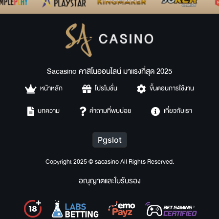
Sacasino คาสิโนออนไลน์ มาแรงที่สุด 2025
หน้าหลัก
โปรโมชั่น
ขั้นตอนการใช้งาน
บทความ
คำถามที่พบบ่อย
เกี่ยวกับเรา
Pgslot
Copyright 2025 © sacasino All Rights Reserved.
อณุญาตและใบรับรอง