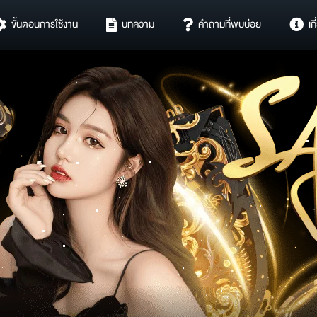
ขั้นตอนการใช้งาน
บทความ
คำถามที่พบบ่อย
เกี