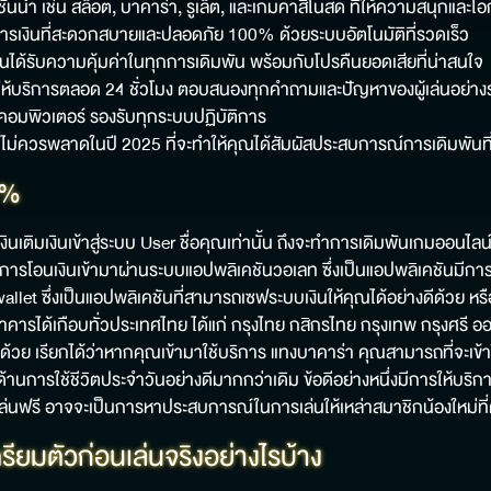
ยชั้นนำ เช่น สล็อต, บาคาร่า, รูเล็ต, และเกมคาสิโนสด ที่ให้ความสนุกแล
รเงินที่สะดวกสบายและปลอดภัย 100% ด้วยระบบอัตโนมัติที่รวดเร็ว
เล่นได้รับความคุ้มค่าในทุกการเดิมพัน พร้อมกับโปรคืนยอดเสียที่น่าสนใจ
ให้บริการตลอด 24 ชั่วโมง ตอบสนองทุกคำถามและปัญหาของผู้เล่นอย่าง
ละคอมพิวเตอร์ รองรับทุกระบบปฏิบัติการ
ี่ไม่ควรพลาดในปี 2025 ที่จะทำให้คุณได้สัมผัสประสบการณ์การเดิมพันที่
0%
ินเติมเงินเข้าสู่ระบบ User ชื่อคุณเท่านั้น ถึงจะทำการเดิมพันเกมออนไลน์
รโอนเงินเข้ามาผ่านระบบแอปพลิเคชันวอเลท ซึ่งเป็นแอปพลิเคชันมีการเปิด
wallet ซึ่งเป็นแอปพลิเคชันที่สามารถเซฟระบบเงินให้คุณได้อย่างดีด้วย 
รได้เกือบทั่วประเทศไทย ได้แก่ กรุงไทย กสิกรไทย กรุงเทพ กรุงศรี
ีกด้วย เรียกได้ว่าหากคุณเข้ามาใช้บริการ แทงบาคาร่า คุณสามารถที่จะเข้า
นการใช้ชีวิตประจำวันอย่างดีมากกว่าเดิม ข้อดีอย่างหนึ่งมีการให้บริการ
่นฟรี อาจจะเป็นการหาประสบการณ์ในการเล่นให้เหล่าสมาชิกน้องใหม่ที่ต้
ตรียมตัวก่อนเล่นจริงอย่างไรบ้าง