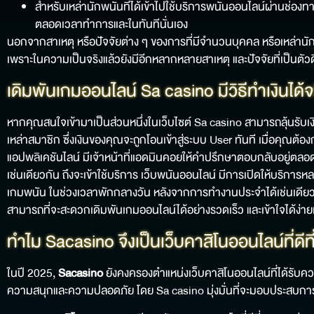
สำหรับเหล่านักพนันที่ได้เข้าไปใช้บริการพนันออนไลน์ผ่านช่องท
ตลอดเวลาทำการและในทันทีนั่นเอง
นอกจากสาเหตุ หรือปัจจัยต่าง ๆ ของการที่มีจำนวนบุคคล หรือเหล่านัก
เพราะในความเป็นจริงแล้วยังมีอีกหลากหลายสาเหตุ และปัจจัยที่เป็นตัวด
เดิมพันเกมออนไลน์ Sa casino มีวิธีทำเงินได้จ
หากคุณสนใจเข้ามาเป็นส่วนหนึ่งในเว็บไซต์ Sa casino สามารถลุ้นรับเงิ
เหล่าสมาชิก ซึ่งเงินของคุณจะถูกโอนเข้าสู่ระบบ User ทันที เมื่อคุ
แอปพลิเคชันไลน์ มีเจ้าหน้าที่แอดมินคอยให้คำปรึกษาตอบกลับอยู่ต
เช่นเดียวกัน ถึงจะเข้าใช้บริการ เว็บพนันออนไลน์ มีการเปิดให้บริการ
เกมพนัน ในช่วงเวลาพักกลางวัน หลังจากการทำงานประจำได้เช่นเดียวก
สามารถที่จะสะดวกเดิมพันเกมออนไลน์ได้อย่างรวดเร็ว และเข้าใจได้ง่ายเ
ทำไม Sacasino จึงเป็นเว็บคาสิโนออนไลน์ที่ดีที
ในปี 2025,
Sacasino
ยังคงครองตำแหน่งเว็บคาสิโนออนไลน์ที่ได้รับคว
ความสนุกและความปลอดภัย โดย Sa casino มุ่งมั่นที่จะมอบประสบการณ์