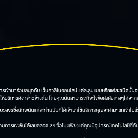
การเข้ามาร่วมสนุกกับ เว็บคาสิโนออนไลน์ แต่ละรูปแบบหรือแต่ละชนิดนั้น
้บริการดังกล่าวข้างต้น โดยคุณนั่นสามารถที่จะไขข้อสงสัยต่างๆได้จากการ
รบวงจรซึ่งนักพนันแต่ละท่านนั่นที่ได้เข้ามาใช้บริการคุณจะสามารถเข้า
มการแข่งขันได้เลยตลอด 24 ชั่วโมงเพียงแค่คุณมีอุปกรณ์เทคโนโลยีที่ทั