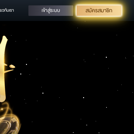
สมัครสมาชิก
เข้าสู่ระบบ
่ยวกับเรา