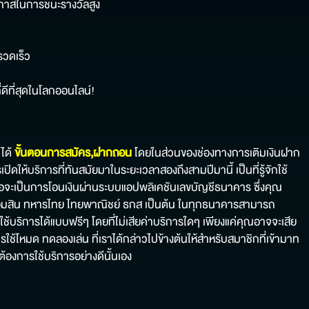
ะโอกาสในการชนะรางวัลสูง
รวดเร็ว
ดีที่สุดในโลกออนไลน์!
ได้
ขั้นตอนการสมัคร,ฝากถอน
โดยในส่วนของช่องทางการเติมเงินฝาก
ให้บริการที่ทันสมัยมาในระยะเวลาสองถึงสามปีมานี้ เป็นที่รู้จักใช้
หรือจะเป็นการโอนเงินผ่านระบบแอปพลิเคชันเลขบัญชีธนาคาร ซึ่งคุณ
 ออมสิน ทหารไทย ไทยพาณิชย์ ธกส เป็นต้น ในทุกธนาคารสามารถ
ใช้บริการได้แบบฟรีๆ โดยที่ไม่เสียค่าบริการใดๆ เพียงแค่คุณอาจจะเสีย
ใช้โหมด ทดลองเล่น ที่เราได้กล่าวไปข้างต้นให้สำหรับสมาชิกที่เข้ามาท
องการใช้บริการอย่างดีนั้นเอง