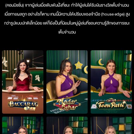
(คอมมิชชั่น) จากผู้เล่นเมื่อเดิมพันฝั่งที่ชนะ ทำให้ผู้เล่นได้รับเงินรางวัลเต็มจำนวน
เมื่อทายผลถูก อย่างไรก็ตาม เกมนี้มีความได้เปรียบของเจ้ามือ (house edge) สูง
กว่ารูปแบบปกติเล็กน้อย แต่ก็ยังเป็นที่นิยมในหมู่ผู้เล่นที่ชอบความรู้สึกของการชนะ
เต็มจำนวน