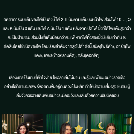
กติกาการนับแต้มของไพ่เป็นดังนี้ ไพ่ 2-9 นับตามแต้มบนหน้าไพ่ ส่วนไพ่ 10, J, Q
และ K นับเป็น 0 แต้ม และไพ่ A นับเป็น 1 แต้ม หลังจากเปิดไพ่ ฝั่งที่ได้ไพ่แต้มสูงกว่า
จะเป็นฝ่ายชนะ ส่วนฝั่งที่แต้มน้อยกว่าจะแพ้ หากไพ่ทั้งสองฝั่งมีแต้มเท่ากัน จะ
ตัดสินโดยใช้ชนิดของไพ่ โดยเรียงลำดับจากสูงไปต่ำดังนี้ สปีด(โพธิ์ดำ), ฮาร์ท(โพ
แดง), เพชร(ข้าวหลามตัด), คลับ(ดอกจิก)
เสือมังกรเป็นเกมที่เข้าใจง่าย ใช้เวลาเล่นไม่นาน และรู้ผลแพ้ชนะอย่างรวดเร็ว
อย่างไรก็ตามผลลัพธ์ของเกมขึ้นอยู่กับดวงเป็นหลัก ทำให้มีความเสี่ยงสูงเช่นกัน ผู้
เล่นจึงควรวางเดิมพันอย่างระมัดระวังและเล่นด้วยความรับผิดชอบ