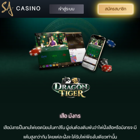
เข้าสู่ระบบ
สมัครสมาชิก
เสือ มังกร
เสือมังกรเป็นเกมไพ่ยอดนิยมในคาสิโน ผู้เล่นต้องเดิมพันว่าไพ่ฝั่งเสือหรือมังกรจะมี
แต้มสูงกว่ากัน โดยแต่ละฝั่งจะได้รับไพ่เพียงใบเดียวเท่านั้น