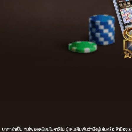
บาคาร่าเป็นเกมไพ่ยอดนิยมในคาสิโน ผู้เล่นเดิมพันว่าฝั่งผู้เล่นหรือเจ้ามือจะชน