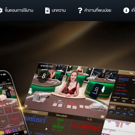
ขั้นตอนการใช้งาน
บทความ
คำถามที่พบบ่อย
เกี