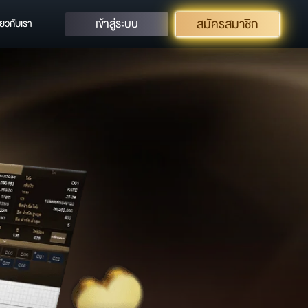
สมัครสมาชิก
เข้าสู่ระบบ
่ยวกับเรา