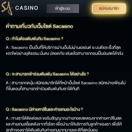
เข้าสู่ระบบ
สมัครสมาชิก
คำถามเกี่บวกับเว็บไซต์ Sacasino
Q : ทำไมต้องเดิมพันกับ Sacasino ?
A : Sacasino เป็นเว็บที่ให้บริการผ่านเว็บไม่ผ่านเอเย่นต์ ระบบดีและเร็วที่สุด
แจกไพ่อย่างยุติธรรม มั่นคง ปลอดภัย เล่นแล้วสามารถถอนเป็นเงินสดได้จริง
Q : จะสามารถเข้าร่วมเดิมพัน Sacasino ได้อย่างไร ?
A : สามารถกดปุ่ม สมัครสมาชิกได้ที่หน้าเว็บไซต์
Sacasino
สมัครง่ายเพียงไม่
กี่ขั้นตอนก็สามารถเข้าร่วมเดิมพันกับเราได้ทันที
Q : Sacasino มีค่ายคาสิโนและค่ายเกมอะไรบ้าง ?
A : ทางเราได้ติดต่อและขอรับสัญญาณถ่ายทอดสดตรงจากค่ายคาสิโนสด
และค่ายเกมสล็อตดังจากทั่วโลก เพื่อนำมาให้บริการกับลูกค้าของเรา เพื่อให้
ลูกค้าของเราได้เดิมพันกับค่ายเกมมากมายและดีที่สุดนั่นเอง