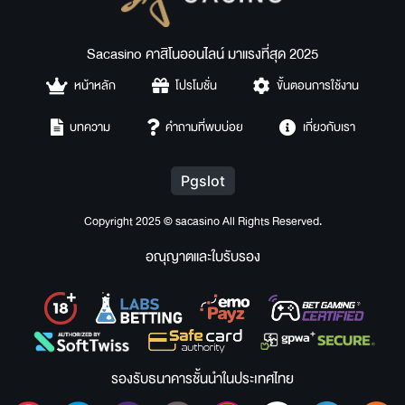
Sacasino คาสิโนออนไลน์ มาแรงที่สุด 2025
หน้าหลัก
โปรโมชั่น
ขั้นตอนการใช้งาน
บทความ
คำถามที่พบบ่อย
เกี่ยวกับเรา
Pgslot
Copyright 2025 © sacasino All Rights Reserved.
อณุญาตและใบรับรอง
รองรับธนาคารชั้นนำในประเทศไทย