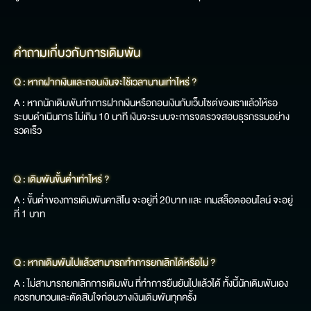
คำถามเกี่บวกับการเดิมพัน
Q : หากฝากเงินและถอนเงินจะใช้เวลานานเท่าไหร่ ?
A : หากนักเดิมพันทำการฝากเงินหรือถอนเงินกับเว็บไซต์ของเราแล้วให้รอ
ระบบดำเนินการ ไม่เกิน 10 นาที เงินจะระบบจะการจตรวจสอบธุรกรรมอย่าง
รวดเร็ว
Q : เดิมพันขั้นต่ำเท่าไหร่ ?
A : ขั้นต่ำของการเดิมพันคาสิโน จะอยู่ที่ 20บาท และ เกมสล็อตออนไลน์ จะอยู่
ที่ 1 บาท
Q : หากเดิมพันไปแล้วสามารถทำการยกเลิกได้หรือไม่ ?
A : ไม่สามารถยกเลิกการเดิมพัน ที่ทำการยืนยันไปแล้วได้ ทั้งนี้นักเดิมพันเอง
ควรทบทวนและตัดสินใจก่อนวางเงินเดิมพันทุกครั้ง