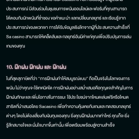
ประสบการณ์ มีส่วนร่วมในชุมชนการพนันออนไลน์และฟอรัมที่คุณสามารถ
โต้ตอบกับนักพนันที่ช่ำชอง ขอคำแนะนำ แลกเปลี่ยนกลยุทธ์ และเรียนรู้จาก
ประสบการณ์ของพวกเขา การได้รับข้อมูลเชิงลึกจากผู้ที่ประสบความสำเร็จที่
Sa casino สามารถให้เคล็ดลับและกลยุทธ์อันมีค่าแก่คุณเพื่อปรับปรุงการเล่น
เกมของคุณ
10. ฝึกฝน ฝึกฝน และ ฝึกฝน
ในที่สุดสุภาษิตที่ว่า “การฝึกฝนทำให้สมบูรณ์แบบ” ถือเป็นจริงในโลกของการ
พนัน ไม่ว่าคุณจะใช้เทคนิคใด การฝึกฝนอย่างสม่ำเสมอคือกุญแจสำคัญในการ
ฝึกฝนทักษะและเพิ่มโอกาสในการชนะ ใช้ประโยชน์จากโหมดเล่นฟรีหรือโหมด
สาธิตที่นำเสนอโดย Sacasino เพื่อทำความคุ้นเคยกับเกมและทดสอบกลยุทธ์
ต่างๆ โดยไม่ต้องเสี่ยงกับเงินทุนของคุณ ยิ่งคุณฝึกฝนมากเท่าไหร่ คุณก็จะยิ่ง
รู้สึกสบายใจและมั่นใจมากขึ้นเท่านั้น เพื่อเตรียมพร้อมสู่ความสำเร็จ