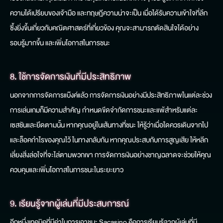
ความได้เปรียบของเจ้ามือ และทฤษฎีความน่าจะเป็น เมื่อได้รับความเข้าใจที่ลึก
ซึ้งยิ่งขึ้นเกี่ยวกับคณิตศาสตร์ที่เกี่ยวข้อง คุณจะสามารถตัดสินใจได้อย่าง
รอบรู้มากขึ้น และเพิ่มโอกาสในการชนะ
8. ใช้การจัดการเงินที่มีประสิทธิภาพ
นอกจากการจัดการแบ๊งค์แล้ว การจัดการเงินอย่างมีประสิทธิภาพในแต่ละช่วง
การเล่นเกมก็มีความสำคัญ กำหนดขีดจำกัดการชนะและแพ้สำหรับแต่ละ
เซสชันและยึดตามนั้น หากคุณอยู่ในเส้นทางที่ชนะ ให้รู้ว่าเมื่อใดควรเดินจากไป
และล็อคกำไรของคุณไว้ ในทางกลับกัน หากคุณประสบกับการสูญเสีย ให้หลีก
เลี่ยงสิ่งล่อใจที่จะไล่ตามพวกเขา การจัดการเงินอย่างชาญฉลาดจะช่วยให้คุณ
ควบคุมและเพิ่มโอกาสในการชนะในระยะยาว
9. เรียนรู้จากผู้เล่นที่มีประสบการณ์
อีกหนึ่งเทคนิคที่มีค่าในการเอาชนะ Sacasino คือการเรียนรู้จากผู้เล่นที่มี