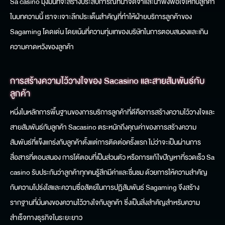
Sa casino มุ่งมั่นที่จะสร้างประสบการณ์ที่น่าจดจำและน่าพึงพอใจให้กับลูกค้า
ในบทความนี้ เราจะเจาะลึกประเด็นสำคัญที่ทำให้ฝ่ายบริการลูกค้าของ
Sagaming โดดเด่น โดยเน้นที่ความทุ่มเทของบริษัทในการตอบสนองและเกิน
ความคาดหวังของลูกค้า
การสร้างความไว้วางใจของ Sacasino และสายสัมพันธ์กับ
ลูกค้า
หนึ่งในหลักการพื้นฐานของการบริการลูกค้าที่ดีคือการสร้างความไว้วางใจและ
สายสัมพันธ์กับลูกค้า Sacasino ตระหนักถึงคุณค่าของการสร้างความ
สัมพันธ์ที่แข็งแกร่งกับลูกค้าตั้งแต่การติดต่อครั้งแรก ไม่ว่าจะเป็นผ่านการ
สื่อสารที่ตอบสนอง การโต้ตอบที่เป็นส่วนตัว หรือการแก้ไขปัญหาที่รวดเร็ว Sa
casino รับประกันว่าลูกค้าทุกคนรู้สึกมีค่าและชื่นชม ด้วยการให้ความสำคัญ
กับความโปร่งใสและความซื่อสัตย์ในการปฏิสัมพันธ์ Sagaming จึงสร้าง
รากฐานที่มั่นคงของความไว้วางใจกับลูกค้า ซึ่งเป็นสิ่งสำคัญสำหรับความ
สำเร็จทางธุรกิจในระยะยาว