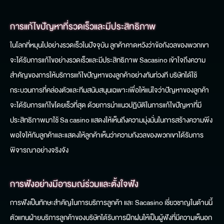
การแก้ไขปัญหาที่รวดเร็วและมีประสิทธิภาพ
ในโลกที่หมุนไปอย่างรวดเร็วในปัจจุบัน ลูกค้าคาดหวังว่าข้อกังวลของพวกเขา
จะได้รับการแก้ไขอย่างรวดเร็วและมีประสิทธิภาพ Sacasino เข้าใจถึงความ
สำคัญของการให้บริการแก้ไขปัญหาของลูกค้าอย่างทันท่วงที บริษัทได้ใช้
กระบวนการที่คล่องตัวและทีมสนับสนุนเฉพาะเพื่อให้แน่ใจว่าปัญหาของลูกค้า
จะได้รับการแก้ไขโดยเร็วที่สุด ด้วยการนำแนวปฏิบัติในการแก้ไขปัญหาที่มี
ประสิทธิภาพมาใช้ Sa casino แสดงให้เห็นถึงความมุ่งมั่นในการสร้างความพึง
พอใจให้กับลูกค้าและแสดงให้ลูกค้าเห็นว่าความกังวลของพวกเขาได้รับการ
พิจารณาอย่างจริงจัง
การฟังอย่างมีอารมณ์ร่วมและตั้งใจฟัง
การฟังเป็นทักษะสำคัญในการบริการลูกค้า และ Sacasino เชี่ยวชาญในด้านนี้
ตัวแทนฝ่ายบริการลูกค้าของบริษัทได้รับการฝึกฝนให้เป็นผู้ฟังที่มีความเห็นอก