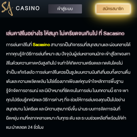
เข้าสู่ระบบ
สมัครสมาชิก
เล่นคาสิโนอย่างไร ให้สนุก ไม่เครียดจนเกินไป ที่ Sacasino
การเล่นคาสิโนที่
Sacasino
สามารถเป็นกิจกรรมที่สนุกสนานและผ่อนคลายได้
หากคุณรู้จักวิธีการเล่นที่เหมาะสม ปัจจุบันผู้เล่นหลายคนมักจะเข้าสู่โลกของคา
สิโนด้วยความคาดหวังสูงเกินไป จนทำให้เกิดความเครียดและกดดันโดยไม่
จำเป็น แท้จริงแล้ว การเล่นคาสิโนควรเป็นรูปแบบความบันเทิงที่มอบทั้งความตื่น
เต้นและความเพลิดเพลิน ไม่ใช่เรื่องยากเพียงแค่คุณเข้าใจหลักการพื้นฐาน
รู้จักจัดการอารมณ์ และมีเป้าหมายที่ชัดเจนในการเล่น ในบทความนี้ เราจะพา
คุณไปเรียนรู้เทคนิคและวิธีการต่างๆ ที่จะช่วยให้การเล่นของคุณเป็นไปอย่าง
สนุกสนาน ไม่เครียด และมีความสุขมากยิ่งขึ้น ผ่านระบบการจัดการเงินที่
ยืดหยุ่น เกมที่หลากหลายเหมาะกับทุกระดับ และระบบช่วยเหลือที่พร้อมให้คำ
แนะนำตลอด 24 ชั่วโมง