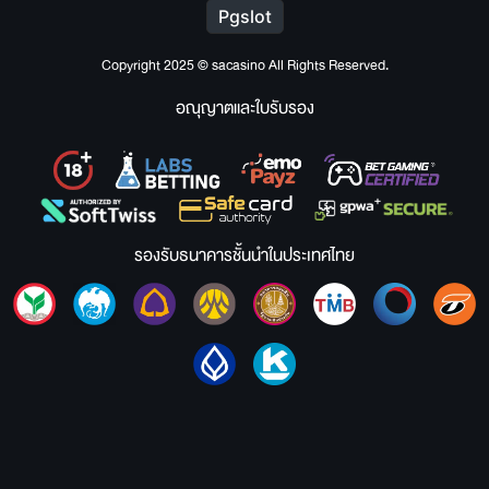
Pgslot
Copyright 2025 © sacasino All Rights Reserved.
อณุญาตและใบรับรอง
รองรับธนาคารชั้นนำในประเทศไทย