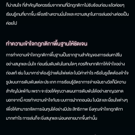
ก็น่าสนใจ ที่สำคัญคือควรเริ่มจากเกมที่มีกฎกติกาไม่ซับซ้อนก่อน แล้วค่อยๆ
เรียนรู้เกมที่ยากขึ้น เพื่อสร้างความมั่นใจและความสนุกในการเล่นอย่างค่อยเป็น
ค่อยไป
ทำความเข้าใจกฎกติกาพื้นฐานให้ชัดเจน
การทำความเข้าใจกฎกติกาพื้นฐานเป็นรากฐานสำคัญของการเล่นคาสิโน
อย่างสนุกและมั่นใจ ก่อนเริ่มเดิมพันในเกมใดๆ ควรศึกษากติกาให้เข้าใจอย่าง
ถ่องแท้ เช่น ในบาคาร่าต้องรู้ว่าแต้มไพ่แต่ละใบมีค่าเท่าไร หรือในรูเล็ตต้องเข้าใจ
รูปแบบการเดิมพันแต่ละประเภท การเรียนรู้อัตราการจ่ายเงินรางวัลก็มีความ
สำคัญไม่แพ้กัน เพราะจะช่วยให้คุณวางแผนการเดิมพันได้อย่างชาญฉลาด
นอกจากนี้ ควรทำความเข้าใจกับระบบการฝากถอนเงิน โบนัส และเงื่อนไขต่างๆ
เพื่อให้สามารถจัดการเงินทุนได้อย่างมีประสิทธิภาพ ยิ่งคุณเข้าใจกฎกติกา
มากเท่าไร การเล่นก็จะยิ่งสนุกและผ่อนคลายมากขึ้นเท่านั้น