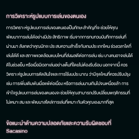
การวิเคราะห์รูปแบบการเล่นของตนเอง
การวิเคราะห์รูปแบบการเล่นของตนเองเป็นทักษะสำคัญที่จะช่วยให้คุณ
พัฒนาการเล่นได้อย่างมีประสิทธิภาพ เริ่มจากการทบทวนบันทึกการเล่นที่
ผ่านมา สังเกตว่าคุณมักจะประสบความสำเร็จกับเกมประเภทไหน ช่วงเวลาใดที่
เล่นได้ดี และสภาพแวดล้อมแบบไหนที่ส่งผลดีต่อการเล่น เช่น บางคนอาจเล่นได้
ดีในช่วงเย็น หรือเมื่อมีเวลาเล่นอย่างเต็มที่โดยไม่ต้องรีบร้อน นอกจากนี้ ควร
วิเคราะห์รูปแบบการตัดสินใจและการใช้งบประมาณ ว่ามีจุดไหนที่ควรปรับปรุง
เช่น การเพิ่มเดิมพันเมื่อแพ้ต่อเนื่อง หรือการเล่นนานเกินไปจนเหนื่อยล้า การ
เข้าใจรูปแบบการเล่นของตนเองจะช่วยให้คุณสามารถปรับเปลี่ยนพฤติกรรมที่
ไม่เหมาะสม และพัฒนาสไตล์การเล่นที่เหมาะกับตัวคุณเองมากที่สุด
ข้อแนะนำด้านความปลอดภัยและความรับผิดชอบที่
Sacasino