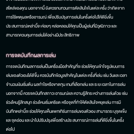
สไตล์ของคุณ นอกจากนี้ ยังควรทบทวนการตัดสินใจในแต่ละครั้ง ว่าเกิดจาก
การใช้เหตุผลหรืออารมณ์ เพื่อปรับปรุงการเล่นในครั้งต่อไปให้ดียิ่งขึ้น
ประสบการณ์เหล่านี้จะค่อยๆ หล่อหลอมให้คุณเป็นผู้เล่นที่มีวุฒิภาวะและ
สามารถควบคุมการเล่นได้อย่างมีประสิทธิภาพ
การจดบันทึกผลการเล่น
การจดบันทึกผลการเล่นเป็นเครื่องมือสำคัญที่จะช่วยให้คุณเข้าใจรูปแบบการ
เล่นของตัวเองได้ดีขึ้น ควรบันทึกข้อมูลสำคัญในแต่ละครั้งที่เล่น เช่น วันและเวลา
จำนวนเงินเริ่มต้น ผลกำไรหรือขาดทุน เกมที่เลือกเล่น และระยะเวลาในการเล่น
นอกจากนี้ ควรจดบันทึกสภาวะอารมณ์และความรู้สึกระหว่างการเล่นด้วย เช่น
ช่วงไหนรู้สึกสนุก ช่วงไหนเริ่มเครียด หรือจุดที่ทำให้ตัดสินใจหยุดเล่น การมี
บันทึกเหล่านี้จะช่วยให้คุณเห็นแพทเทิร์นการเล่นของตัวเอง สามารถระบุจุดแข็ง
และจุดอ่อน และนำไปปรับปรุงเพื่อสร้างประสบการณ์การเล่นที่ดียิ่งขึ้นในครั้ง
ต่อไป