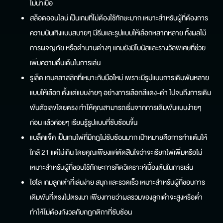
ไม่น่าเบื่อ
สล็อตออนไลน์ เป็นเกมที่ไม่ต้องใช้ทักษะมาก เหมาะสำหรับผู้ที่ต้องการ
ความบันเทิงแบบสบายๆ มีธีมและรูปแบบให้เลือกหลากหลาย ทั้งผลไม้
การผจญภัย หรือตำนานต่างๆ แถมยังมีโบนัสและรางวัลพิเศษที่ช่วย
เพิ่มความตื่นเต้นในการเล่น
รูเล็ต เกมคลาสสิกที่เหมาะกับมือใหม่ เพราะมีรูปแบบการเดิมพันหลาย
แบบให้เลือก ตั้งแต่แบบง่ายๆ อย่างการเลือกสีแดง-ดำ ไปจนถึงการเดิม
พันตัวเลขโดยตรง ทำให้คุณสามารถเริ่มจากการเดิมพันแบบง่ายๆ
ก่อน แล้วค่อยๆ เรียนรู้รูปแบบที่ซับซ้อนขึ้น
แบล็คแจ็ค เป็นเกมไพ่ที่มีกฎไม่ซับซ้อนมาก เป้าหมายคือการทำแต้มให้
ใกล้ 21 แต่ไม่เกิน โดยคุณเพียงแค่ตัดสินใจว่าจะเรียกไพ่เพิ่มหรือไม่
เหมาะสำหรับผู้ที่ชอบใช้ทักษะการคิดวิเคราะห์เบื้องต้นในการเล่น
ไฮโล เกมลูกเต๋าที่เล่นง่าย สนุก และรวดเร็ว เหมาะสำหรับผู้ที่ชอบการ
เดิมพันที่ตรงไปตรงมา เพียงทายว่าผลรวมของลูกเต๋าจะสูงหรือต่ำ
ทำให้ไม่ต้องกังวลกับกฎกติกาที่ซับซ้อน