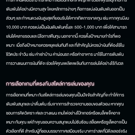
การกำหนดงบประมาณที่เหมาะสมเป็นทักษะสำคัญที่จะช่วยให้คุณสนุกกับการ
เดิมพันได้อย่างมีความสุข โดยหลักการง่ายๆ คือการแบ่งเงินเดิมพันออกเป็น
ส่วนๆ และกำหนดวงเงินสูงสุดที่ยอมรับได้หากเกิดการขาดทุน เช่น หากคุณมีงบ
10,000 บาท ควรแบ่งเป็นเงินเดิมพันครั้งละ 500-1,000 บาท เพื่อให้สามารถ
เล่นได้หลายรอบและมีโอกาสคืนทุน นอกจากนี้ ควรตั้งเป้าหมายกำไรที่พอ
เหมาะ เมื่อถึงเป้าหมายควรหยุดเล่นทันที และที่สำคัญไม่ควรนำเงินที่ต้องใช้ใน
ชีวิตประจำวัน เช่น ค่าเช่าบ้าน ค่าผ่อนรถ หรือค่าอาหาร มาใช้ในการเดิมพัน
การวางแผนการเงินที่ดีจะช่วยให้คุณเพลิดเพลินกับการเล่นได้อย่างไร้กังวล
การเลือกเกมที่ตรงกับสไตล์การเล่นของคุณ
การเลือกเกมที่เหมาะกับสไตล์การเล่นของคุณเป็นปัจจัยสำคัญที่จะทำให้การ
เดิมพันสนุกและน่าตื่นเต้น เริ่มจากการสำรวจความชอบของตัวเอง หากคุณ
ชอบการคิดวิเคราะห์และวางแผน เกมไพ่อย่างโป๊กเกอร์หรือแบล็คแจ็คอาจ
เหมาะกับคุณ แต่ถ้าคุณชอบความสนุกแบบไม่ซับซ้อน สล็อตหรือรูเล็ตอาจเป็น
ตัวเลือกที่ดี สำหรับผู้ที่ชอบบรรยากาศเสมือนจริง บาคาร่าสดที่มีดีลเลอร์จริง