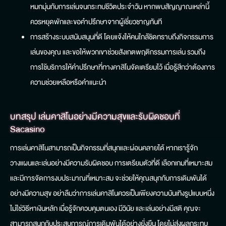
หมกมุ่นกับการเล่นจนกระทบชีวิตประจำวัน หากพบสัญญาณเหล่านี้
ควรหยุดพักและขอคำปรึกษาจากผู้เชี่ยวชาญทันที
การสร้างระบบสนับสนุนที่ดี โดยแจ้งให้คนใกล้ชิดทราบถึงกิจกรรมการ
เล่นของคุณ และขอให้พวกเขาช่วยสังเกตพฤติกรรมการเล่น รวมถึง
การใช้บริการให้คำปรึกษาที่ทางคาสิโนจัดเตรียมไว้ เมื่อรู้สึกว่าต้องการ
ความช่วยเหลือหรือคำแนะนำ
บทสรุป เล่นคาสิโนอย่างมีความสุขและรับผิดชอบที่
Sacasino
การเล่นคาสิโนสามารถเป็นกิจกรรมที่สนุกและผ่อนคลายได้ หากเรารู้จัก
วางแผนและเล่นอย่างมีความรับผิดชอบ การเตรียมตัวที่ดี เลือกเกมที่เหมาะสม
และมีการจัดการงบประมาณที่เหมาะสม จะช่วยให้คุณสนุกกับการเดิมพันได้
อย่างมีความสุข อย่าลืมว่าการเล่นคาสิโนควรเป็นเพียงความบันเทิงรูปแบบหนึ่ง
ไม่ใช่วิธีหาเงินหลัก เมื่อรู้จักควบคุมตนเอง มีวินัย และเล่นอย่างมีสติ คุณจะ
สามารถสนุกกับประสบการณ์การเดิมพันได้อย่างยั่งยืน โดยไม่ส่งผลกระทบ