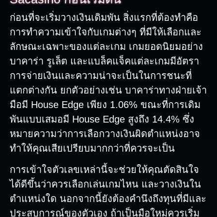
ก่อนที่จะเริ่มวางเงินเดิมพัน สิ่งแรกที่ต้องทำคือ
การทำความเข้าใจกับเกมต่างๆ ที่มีให้เลือกและ
ลักษณะเฉพาะของแต่ละเกม เกมยอดนิยมอย่าง
บาคาร่า รูเล็ต และแบล็คแจ็คแต่ละเกมมีอัตรา
การจ่ายเงินและความน่าจะเป็นในการชนะที่
แตกต่างกัน ยกตัวอย่างเช่น บาคาร่าทางฝ่ายเจ้า
มือมี House Edge เพียง 1.06% ขณะที่การเดิม
พันแบบเสมอมี House Edge สูงถึง 14.4% ซึ่ง
หมายความว่าการเลือกวางเงินผิดตำแหน่งอาจ
ทำให้คุณเสียเปรียบมากกว่าที่ควรจะเป็น
การเข้าใจตัวเลขเหล่านี้จะช่วยให้คุณตัดสินใจ
ได้ดีขึ้นว่าควรเลือกเล่นเกมไหน และวางเงินใน
ตำแหน่งใด นอกจากนี้ยังต้องคำนึงถึงทุนที่มีและ
ประสบการณ์ของตัวเอง ถ้าเป็นมือใหม่ควรเริ่ม