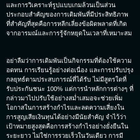
และการวิเคราะห์รูปแบบเกมล้วนเป็นส่วน
ประกอบสำคัญของการเดิมพันที่มีประสิทธิภาพ
ที่สำคัญที่สุดคือการหลีกเลี่ยงข้อผิดพลาดที่เกิด
จากอารมณ์และการรู้จักหยุดในเวลาที่เหมาะสม
อย่าลืมว่าการเดิมพันเป็นกิจกรรมที่ต้องใช้ความ
อดทน การเรียนรู้อย่างต่อเนื่อง และการปรับปรุง
กลยุทธ์ตามประสบการณ์ที่ได้รับ ไม่มีสูตรใดที่
รับประกันชนะ 100% แต่การนำหลักการต่างๆ ที่
กล่าวมาไปปรับใช้อย่างสม่ำเสมอจะช่วยเพิ่ม
โอกาสในการสร้างกำไรและลดความเสี่ยงใน
การสูญเสียเงินทุนได้อย่างมีนัยสำคัญ จำไว้ว่า
เป้าหมายสูงสุดคือการสร้างกำไรอย่างยั่งยืนใน
ระยะยาว ไม่ใช่การรวยเร็วในวันเดียว การมี