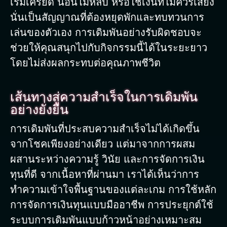
เริ่มเครียด นอนไม่หลับ หรือใช้เงินที่ไม่ควรเสี่ยง
นั่นเป็นสัญญาณที่ต้องหยุดพักและทบทวนการ
เล่นของตัวเอง การเดิมพันอย่างรับผิดชอบจะ
ช่วยให้คุณสนุกไปกับกิจกรรมนี้ได้ในระยะยาว
โดยไม่ส่งผลกระทบต่อคุณภาพชีวิต
เส้นทางสู่ความสำเร็จในการเดิมพัน
อย่างยั่งยืน
การเดิมพันที่ประสบความสำเร็จไม่ได้เกิดขึ้น
จากโชคเพียงอย่างเดียว แต่มาจากการผสม
ผสานระหว่างความรู้ วินัย และการจัดการเงิน
ทุนที่ดี จากเนื้อหาที่ผ่านมา เราได้เห็นว่าการ
ทำความเข้าใจพื้นฐานของแต่ละเกม การใช้หลัก
การจัดการเงินทุนแบบมืออาชีพ การประยุกต์ใช้
ระบบการเดิมพันแบบก้าวหน้าอย่างเหมาะสม