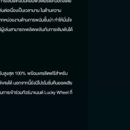
รเล่นได้ทั้งบนคอมพิวเตอร์และมือถือโดย
่นต่อเนื่องเป็นเวลานาน ในด้านความ
กหน่วยงานด้านการพนันชั้นนำ ทำให้มั่นใจ
้ผู้เล่นสามารถเพลิดเพลินกับการเดิมพันได้
อนรับสูงสุด 100% พร้อมเครดิตฟรีสำหรับ
เศษได้ นอกจากนี้ยังมีโปรโมชั่นคืนยอดเสีย
การเข้าร่วมทัวร์นาเมนต์ Lucky Wheel ที่