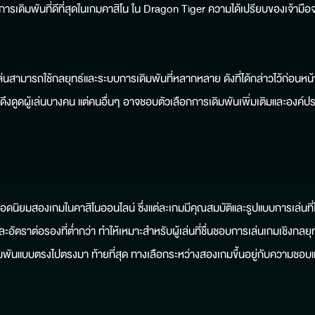
เดิมพันที่ดีที่สุดในเกมคาสิโน ใน Dragon Tiger ความได้เปรียบของเจ้ามือจะสู
ล่นสามารถใช้กลยุทธ์และระบบการเดิมพันที่หลากหลาย ดังที่ได้กล่าวไว้ก่อนหน้า
ี้อาจดึงดูดผู้เล่นบางคน แต่คนอื่นๆ อาจชอบตัวเลือกการเดิมพันเพิ่มเติมและองค
ยอดนิยมสองเกมในคาสิโนออนไลน์ ซึ่งแต่ละเกมมีคุณสมบัติและรูปแบบการเล่นที
ะอัตราต่อรองที่ต่ำกว่า ทำให้เหมาะสำหรับผู้เล่นที่ชื่นชอบการเล่นเกมเชิงก
ชอบการเดิมพันแบบตรงไปตรงมา ท้ายที่สุด ทางเลือกระหว่างสองเกมขึ้นอยู่กับควา