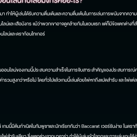
อนไลน์กับเสือมังกรคืออะไร?
นมา ทำให้ผู้เล่นได้รับความตื่นเต้นและความตื่นเต้นในการเล่นการพนันจาก
อนไลน์และเสือมังกร แม้ว่าพวกเขาอาจดูคล้ายกันในแวบแรก แต่ก็มีข้อแตกต่าง
นไลน์และดราก้อนไทเกอร์
ันออนไลน์ของเกมนี้ประสบความสำเร็จในการจับสาระสำคัญของประสบการณ์คาสิ
รวมสูงกว่าหรือไม่ โดยทั่วไปแล้วเกมนี้เล่นด้วยไพ่หกถึงแปดสำรับ และไพ่แต่ละใ
กมนี้มีต้นกำเนิดในกัมพูชาและมักเรียกกันว่า Baccarat เวอร์ชันง่าย ในดราก
พ่สำรับเดียว ซึ่งแตกต่างจากบาคาร่า ทำให้ผู้เล่นเข้าใจกฎและการเล่นเกมได้ง่