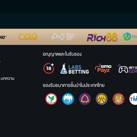
อณุญาตและใบรับรอง
5
บทความ
รองรับธนาคารชั้นนำในประเทศไทย