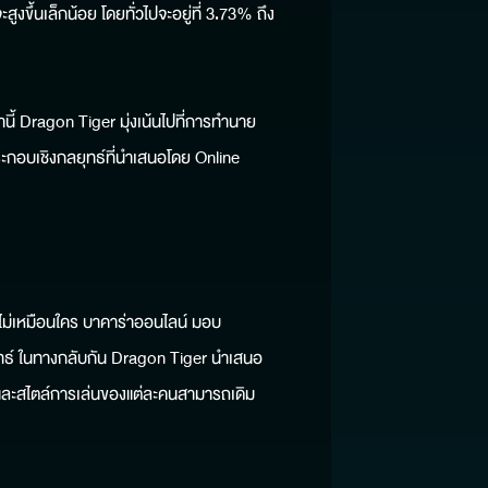
งขึ้นเล็กน้อย โดยทั่วไปจะอยู่ที่ 3.73% ถึง
นี้ Dragon Tiger มุ่งเน้นไปที่การทำนาย
์ประกอบเชิงกลยุทธ์ที่นำเสนอโดย Online
่ไม่เหมือนใคร บาคาร่าออนไลน์ มอบ
ลยุทธ์ ในทางกลับกัน Dragon Tiger นำเสนอ
มชอบและสไตล์การเล่นของแต่ละคนสามารถเดิม