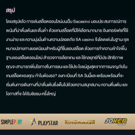
สรุป
โดยสรุปแล้ว การเล่นสล็อตออนไลน์บนเว็บ Sacasino มอบประสบการณ์การ
พนันที่น่าตื่นเต้นและดื่มด่ำ ด้วยเกมสล็อตที่มีให้เลือกมากมาย อินเทอร์เฟซที่ใช้
งานง่าย และความมุ่งมั่นด้านความปลอดภัย SA casino จึงโดดเด่นในฐานะจุด
หมายปลายทางยอดนิยมสำหรับผู้ที่ชื่นชอบสล็อต ด้วยการทำความเข้าใจพื้น
ฐานของสล็อตออนไลน์ สำรวจการเลือกเกม และใช้กลยุทธ์ที่มีประสิทธิภาพ
คุณจะสามารถเพิ่มโอกาสในการชนะและใช้ประโยชน์สูงสุดจากการผจญภัยใน
เกมสล็อตของคุณ ทำไมต้องรอ? ลงทะเบียนที่ SA วันนี้และเตรียมพร้อมที่จะ
เริ่มต้นการเดินทางที่น่าตื่นเต้นซึ่งเต็มไปด้วยความสนุกสนาน ความตื่นเต้น และ
โอกาสที่จะได้รับชัยชนะครั้งใหญ่