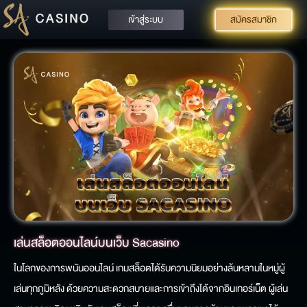
เข้าสู่ระบบ
สมัครสมาชิก
เล่นสล็อตออนไลน์บนเว็บ Sacasino
ในโลกของการพนันออนไลน์ เกมสล็อตได้รับความนิยมอย่างล้นหลามในหมู่ผู้
เล่นทุกภูมิหลัง ด้วยความสะดวกสบายและการเข้าถึงได้จากอินเทอร์เน็ต ผู้เล่น