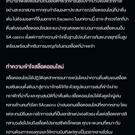
สามารถเพลิดเพลินกับเกมสล็อตที่พวกเขาชื่นชอบจากบ้านของพวกเขาได้
อย่างสะดวกสบาย หากคุณกำลังมองหาประสบการณ์สล็อตออนไลน์ที่น่าตื่น
เต้น ไม่ต้องมองหาที่อื่นนอกจาก Sacasino ในบทความนี้ เราจะสำรวจโลกที่น่า
ตื่นเต้นของสล็อตออนไลน์และแนะนำคุณตลอดกระบวนการเล่นสล็อตบนเว็บ
SA casino ตั้งแต่การทำความเข้าใจพื้นฐานไปจนถึงการค้นพบกลยุทธ์ขั้นสูง
เตรียมพร้อมสำหรับการผจญภัยในเกมสล็อตที่น่าจดจำ
ทำความเข้าใจสล็อตออนไลน์
สล็อตออนไลน์ได้ปฏิวัติอุตสาหกรรมการพนันโดยนำความตื่นเต้นของสล็อต
แมชชีนแบบดั้งเดิมมาสู่อาณาจักรดิจิทัล ด้วยรูปแบบการเล่นที่เข้าใจง่าย
กราฟิกที่น่าทึ่ง และคุณสมบัติที่น่าตื่นเต้น สล็อตออนไลน์ได้ดึงดูดใจผู้เล่น
หลายล้านคนทั่วโลก SAcasino นำเสนอเกมสล็อตออนไลน์ที่หลากหลาย โดย
แต่ละเกมมีธีมและกลไกการเล่นที่เป็นเอกลักษณ์ของตัวเอง ตั้งแต่สล็อตคลาสสิ
กสามวงล้อไปจนถึงสล็อตโปรเกรสซีฟแจ็คพอต คุณจะพบเกมที่เหมาะกับ
ความต้องการของคุณและให้ความบันเทิงแก่คุณเป็นเวลาหลายชั่วโมง