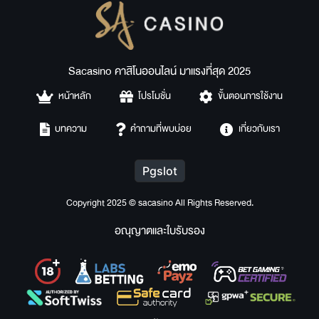
Sacasino คาสิโนออนไลน์ มาแรงที่สุด 2025
หน้าหลัก
โปรโมชั่น
ขั้นตอนการใช้งาน
บทความ
คำถามที่พบบ่อย
เกี่ยวกับเรา
Pgslot
Copyright 2025 © sacasino All Rights Reserved.
อณุญาตและใบรับรอง