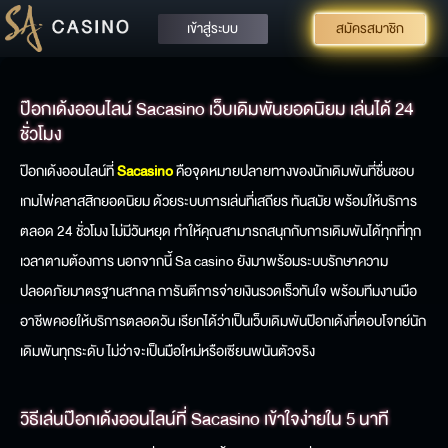
เข้าสู่ระบบ
สมัครสมาชิก
ป๊อกเด้งออนไลน์ Sacasino เว็บเดิมพันยอดนิยม เล่นได้ 24
ชั่วโมง
ป๊อกเด้งออนไลน์ที่
Sacasino
คือจุดหมายปลายทางของนักเดิมพันที่ชื่นชอบ
เกมไพ่คลาสสิกยอดนิยม ด้วยระบบการเล่นที่เสถียร ทันสมัย พร้อมให้บริการ
ตลอด 24 ชั่วโมง ไม่มีวันหยุด ทำให้คุณสามารถสนุกกับการเดิมพันได้ทุกที่ทุก
เวลาตามต้องการ นอกจากนี้ Sa casino ยังมาพร้อมระบบรักษาความ
ปลอดภัยมาตรฐานสากล การันตีการจ่ายเงินรวดเร็วทันใจ พร้อมทีมงานมือ
อาชีพคอยให้บริการตลอดวัน เรียกได้ว่าเป็นเว็บเดิมพันป๊อกเด้งที่ตอบโจทย์นัก
เดิมพันทุกระดับ ไม่ว่าจะเป็นมือใหม่หรือเซียนพนันตัวจริง
วิธีเล่นป๊อกเด้งออนไลน์ที่ Sacasino เข้าใจง่ายใน 5 นาที