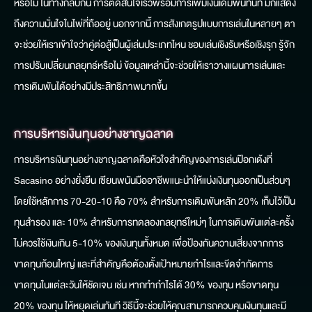
หรือไม่ ในทางกลับกัน การตัดสินใจเร็วพร้อมการเพิ่มเงินเดิมพันทันที มักแสดง
ถึงความมั่นใจในไพ่ที่ถืออยู่ นอกจากนี้ การสังเกตรูปแบบการเล่นในหลายๆ ตา
จะช่วยให้เราเข้าใจว่าคู่ต่อสู้เป็นผู้เล่นประเภทไหน ชอบเล่นเชิงรับหรือเชิงรุก รู้จัก
การปรับเปลี่ยนกลยุทธ์หรือไม่ ข้อมูลเหล่านี้จะช่วยให้เราวางแผนการเล่นและ
การเดิมพันได้อย่างมีประสิทธิภาพมากขึ้น
การบริหารเงินทุนอย่างชาญฉลาด
การบริหารเงินทุนอย่างชาญฉลาดคือหัวใจสำคัญของการเล่นป๊อกเด้งที่
Sacasino อย่างยั่งยืน เซียนพนันมืออาชีพแนะนำให้แบ่งเงินทุนออกเป็นส่วนๆ
โดยใช้หลักการ 70-20-10 คือ 70% สำหรับการเดิมพันหลัก 20% เก็บไว้เป็น
ทุนสำรอง และ 10% สำหรับการทดลองกลยุทธ์ใหม่ๆ ในการเดิมพันแต่ละครั้ง
ไม่ควรใช้เงินเกิน 5-10% ของเงินทุนทั้งหมด เพื่อป้องกันความเสี่ยงจากการ
ขาดทุนก้อนใหญ่ และที่สำคัญคือต้องตั้งเป้าหมายกำไรและขีดจำกัดการ
ขาดทุนในแต่ละวันให้ชัดเจน เช่น หากทำกำไรได้ 30% ของทุน หรือขาดทุน
20% ของทุน ให้หยุดเล่นทันที วิธีนี้จะช่วยให้คุณสามารถควบคุมเงินทุนและมี