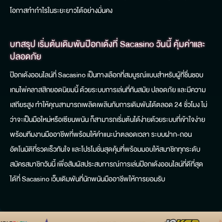
โอกาสทำกำไรในระยะยาวได้อย่างมั่นคง
บทสรุป เริ่มต้นเดิมพันป๊อกเด้งที่ Sacasino วันนี้ คุ้มค่าและ
ปลอดภัย
ป๊อกเด้งออนไลน์ที่ Sacasino เป็นทางเลือกที่สมบูรณ์แบบสำหรับผู้ที่ชื่นชอบ
เกมไพ่คลาสสิกยอดนิยมนี้ ด้วยระบบการเล่นที่ทันสมัย ปลอดภัย และมีความ
เสถียรสูง ทำให้คุณสามารถเพลิดเพลินกับการเดิมพันได้ตลอด 24 ชั่วโมง ไม่
ว่าจะเป็นมือใหม่หรือเซียนพนัน ก็สามารถเริ่มต้นได้ง่ายด้วยระบบที่เข้าใจง่าย
พร้อมทีมงานมืออาชีพที่พร้อมให้คำแนะนำตลอดเวลา ระบบฝาก-ถอน
อัตโนมัติที่รวดเร็วทันใจ และโปรโมชั่นสุดคุ้มที่พร้อมมอบให้สมาชิกทุกระดับ
สมัครสมาชิกวันนี้ เพื่อสัมผัสประสบการณ์การเล่นป๊อกเด้งออนไลน์ที่ดีที่สุด
ได้ที่ Sacasino เว็บเดิมพันที่นักพนันมืออาชีพให้การยอมรับ