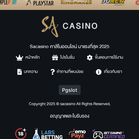
Sacasino คาสิโนออนไลน์ มาแรงที่สุด 2025
หน้าหลัก
โปรโมชั่น
ขั้นตอนการใช้งาน
บทความ
คำถามที่พบบ่อย
เกี่ยวกับเรา
Pgslot
Copyright 2025 © sacasino All Rights Reserved.
อณุญาตและใบรับรอง