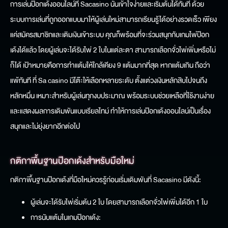
การเล่นป๊อกเด้งออนไลน์ที่ Sacasino นั้นเข้าใจง่ายและเริ่มต้นได้ทันที ด้วย
ระบบการเล่นที่ถูกออกแบบมาให้ผู้เล่นใหม่สามารถเรียนรู้ได้อย่างรวดเร็ว เพียง
แค่สมัครสมาชิกและเติมเงินเข้าระบบ คุณก็พร้อมที่จะร่วมสนุกกับเกมไพ่ป๊อก
เด้งได้แล้ว โดยผู้เล่นจะได้รับไพ่ 2 ใบในแต่ละตา สามารถเลือกจั่วไพ่เพิ่มหรือไม่
ก็ได้ เป้าหมายคือการทำแต้มให้ใกล้เคียง 9 แต้มมากที่สุด หากแต้มเกิน ถือว่า
แพ้ทันที ที่ Sa casino มีโต๊ะให้เลือกหลายระดับ ตั้งแต่วงเงินหลักสิบไปจนถึง
หลักหมื่น เหมาะสำหรับผู้เล่นทุกงบประมาณ พร้อมระบบช่วยเหลือที่ใช้งานง่าย
และแสดงผลการเดิมพันแบบเรียลไทม์ ทำให้การเล่นป๊อกเด้งออนไลน์เป็นเรื่อง
สนุกและไม่ยุ่งยากอีกต่อไป
กติกาพื้นฐานป๊อกเด้งสำหรับมือใหม่
กติกาพื้นฐานป๊อกเด้งที่มือใหม่ควรรู้ก่อนเริ่มเดิมพันที่ Sacasino มีดังนี้:
ผู้เล่นจะได้รับไพ่เริ่มต้น 2 ใบ โดยสามารถเลือกจั่วไพ่เพิ่มได้อีก 1 ใบ
การนับแต้มในเกมป๊อกเด้ง: