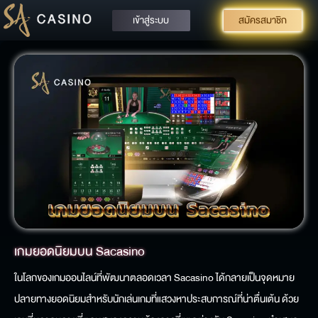
เข้าสู่ระบบ
สมัครสมาชิก
เกมยอดนิยมบน Sacasino
ในโลกของเกมออนไลน์ที่พัฒนาตลอดเวลา Sacasino ได้กลายเป็นจุดหมาย
ปลายทางยอดนิยมสำหรับนักเล่นเกมที่แสวงหาประสบการณ์ที่น่าตื่นเต้น ด้วย