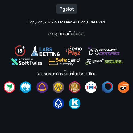
Pgslot
Copyright 2025 © sacasino All Rights Reserved.
อณุญาตและใบรับรอง
รองรับธนาคารชั้นนำในประเทศไทย