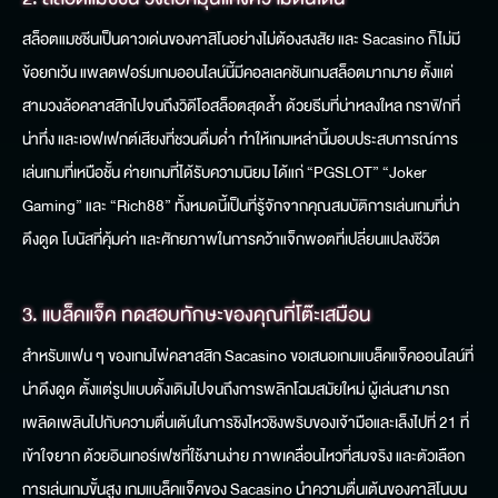
สล็อตแมชชีนเป็นดาวเด่นของคาสิโนอย่างไม่ต้องสงสัย และ Sacasino ก็ไม่มี
ข้อยกเว้น แพลตฟอร์มเกมออนไลน์นี้มีคอลเลคชันเกมสล็อตมากมาย ตั้งแต่
สามวงล้อคลาสสิกไปจนถึงวิดีโอสล็อตสุดล้ำ ด้วยธีมที่น่าหลงใหล กราฟิกที่
น่าทึ่ง และเอฟเฟกต์เสียงที่ชวนดื่มด่ำ ทำให้เกมเหล่านี้มอบประสบการณ์การ
เล่นเกมที่เหนือชั้น ค่ายเกมที่ได้รับความนิยม ได้แก่ “PGSLOT” “Joker
Gaming” และ “Rich88” ทั้งหมดนี้เป็นที่รู้จักจากคุณสมบัติการเล่นเกมที่น่า
ดึงดูด โบนัสที่คุ้มค่า และศักยภาพในการคว้าแจ็กพอตที่เปลี่ยนแปลงชีวิต
3. แบล็คแจ็ค ทดสอบทักษะของคุณที่โต๊ะเสมือน
สำหรับแฟน ๆ ของเกมไพ่คลาสสิก Sacasino ขอเสนอเกมแบล็คแจ็คออนไลน์ที่
น่าดึงดูด ตั้งแต่รูปแบบดั้งเดิมไปจนถึงการพลิกโฉมสมัยใหม่ ผู้เล่นสามารถ
เพลิดเพลินไปกับความตื่นเต้นในการชิงไหวชิงพริบของเจ้ามือและเล็งไปที่ 21 ที่
เข้าใจยาก ด้วยอินเทอร์เฟซที่ใช้งานง่าย ภาพเคลื่อนไหวที่สมจริง และตัวเลือก
การเล่นเกมขั้นสูง เกมแบล็คแจ็คของ Sacasino นำความตื่นเต้นของคาสิโนบน