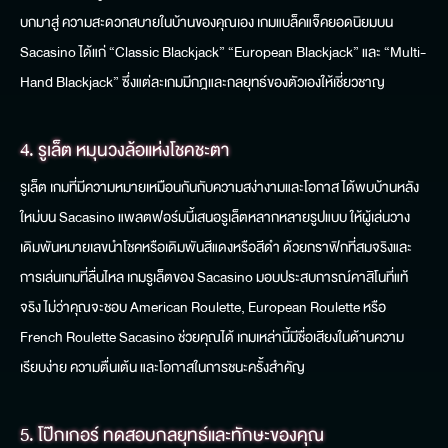
บกมาสู่ ความสะดวกสบายในบ้านของคุณเอง เกมแบล็คแจ็คยอดนิยมบน
Sacasino ได้แก่ “Classic Blackjack” “European Blackjack” และ “Multi-
Hand Blackjack” ซึ่งแต่ละเกมมีกฎและกลยุทธ์ของตัวเองให้เชี่ยวชาญ
4. รูเล็ต หมุนวงล้อแห่งโชคชะตา
รูเล็ต เกมที่มีความหมายเหมือนกันกับความสง่างามและโอกาส ได้พบบ้านหลัง
ใหม่บน Sacasino แพลตฟอร์มนี้เสนอรูเล็ตหลากหลายรูปแบบ ให้ผู้เล่นวาง
เดิมพันหมายเลขนำโชคหรือเดิมพันสีแดงหรือสีดำ ด้วยกราฟิกที่สมจริงและ
การเล่นเกมที่ลื่นไหล เกมรูเล็ตของ Sacasino มอบประสบการณ์คาสิโนที่แท้
จริง ไม่ว่าคุณจะชอบ American Roulette, European Roulette หรือ
French Roulette Sacasino ช่วยคุณได้ เกมเหล่านี้มีชื่อเสียงในด้านความ
เรียบง่าย ความตื่นเต้น และโอกาสในการชนะครั้งสำคัญ
5. โป๊กเกอร์ ทดสอบกลยุทธ์และทักษะของคุณ