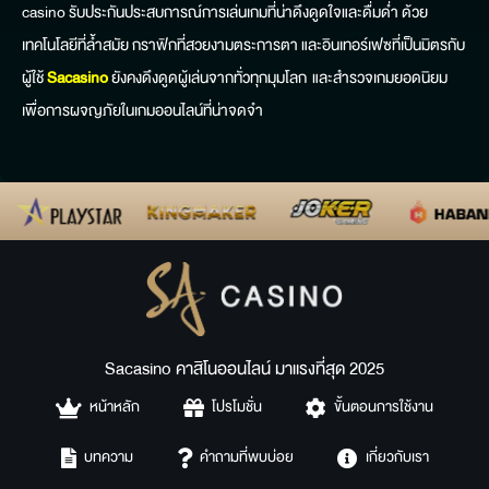
casino รับประกันประสบการณ์การเล่นเกมที่น่าดึงดูดใจและดื่มด่ำ ด้วย
เทคโนโลยีที่ล้ำสมัย กราฟิกที่สวยงามตระการตา และอินเทอร์เฟซที่เป็นมิตรกับ
ผู้ใช้
Sacasino
ยังคงดึงดูดผู้เล่นจากทั่วทุกมุมโลก และสำรวจเกมยอดนิยม
เพื่อการผจญภัยในเกมออนไลน์ที่น่าจดจำ
Sacasino คาสิโนออนไลน์ มาแรงที่สุด 2025
หน้าหลัก
โปรโมชั่น
ขั้นตอนการใช้งาน
บทความ
คำถามที่พบบ่อย
เกี่ยวกับเรา