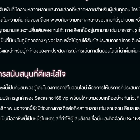
ิมพันที่มีความหลากหลายและทางเลือกที่หลากหลายสำหรับผู้เล่นทุกคน โดย
ลในความตื่นเต้นของสล็อต จะพบกับความหลากหลายของเกมที่มีรูปแบบและธีม
ุกสนานและความตื่นเต้นของเกมโต๊ะ ทางเลือกก็มีอยู่มากมาย เช่น บาคาร่า, รูเล็
คที่เป็นที่นิยมในภูมิภาคต่าง ๆ ของโลก เพื่อให้คุณได้สัมผัสประสบการณ์การเดิ
ใจและสำหรับผู้ที่กำลังมองหาประสบการณ์การเล่นคาสิโนออนไลน์ที่น่าตื่นเต้
สนับสนุนที่ดีและใส่ใจ
์นี้เป็นที่นิยมของผู้เล่นในวงการคาสิโนออนไลน์ ด้วยการให้บริการที่ประสบการณ์แล
งานบริการลูกค้าของ Sacasino168 vip พร้อมให้ความช่วยเหลืออย่างทันท่วงที
สิทธิภาพ นอกจากนี้ยังมีช่องทางการติดต่อที่หลากหลาย เช่น สายด่วน อีเมล 
นมืออาชีพนี้เป็นหนึ่งในเหตุผลที่ทำให้ผู้เล่นยังคงเชื่อมั่นและติดต่อกับ Sa168v