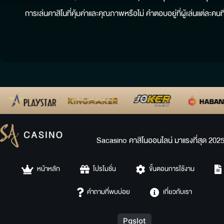
การเล่นคาสิโนที่คุ้มค่าและคุณภาพหรือไม่ คำตอบอยู่ที่ผู้เล่นแต่
Sacasino คาสิโนออนไลน์ มาแรงที่สุด 202
หน้าหลัก
โปรโมชั่น
ขั้นตอนการใช้งาน
คำถามที่พบบ่อย
เกี่ยวกับเรา
Pgslot