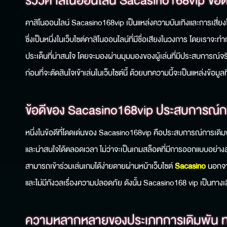
รีวิวคาสิโนออนไลน์ Sacasino168vip ข้อดี
คาสิโนออนไลน์ Sacasino168vip เป็นแหล่งความบันเทิงและการเสี่
ซึ่งเป็นหนึ่งในเว็บไซต์คาสิโนออนไลน์ที่มีชื่อเสียงในวงการ โดยเรา
ประเด็นที่น่าสนใจ โดยจะมองผ่านมุมมองของผู้เล่นที่มีประสบการณ์จริ
ก่อนที่จะตัดสินใจเข้าเล่นในเว็บไซต์นี้ ด้วยบทความนี้จะเป็นแหล่งข้อ
ข้อดีของ Sacasino168vip ประสบการณ์การเ
หนึ่งในข้อดีที่โดดเด่นของ Sacasino168vip คือประสบการณ์การเดิมพ
และน่าสนใจได้ตลอดเวลา ไม่ว่าจะเป็นเกมสล็อตที่มีการออกแบบอย่างส
สามารถเข้าร่วมเล่นเกมได้ง่ายดายผ่านหน้าเว็บไซต์
Sacasino
นอกจาก
และไม่มีกังวลเรื่องความปลอดภัย ดังนั้น Sacasino168 vip เป็นทางเล
ความหลากหลายของประเภทการเดิมพัน ทาง