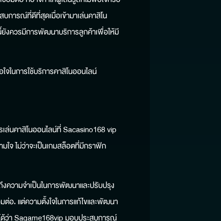
การณ์ที่ดีที่สุดเมื่อเข้ามาเล่นคาสิโน
ังควรมีการพัฒนาบริการลูกค้าเพื่อให้มี
งพอใจในการใช้บริการคาสิโนออนไลน์
รเล่นคาสิโนออนไลน์ที่ Sacasino168 vip
ใจ ไม่ว่าจะเป็นเกมสล็อตที่มีกราฟิก
ราบถึงความจำเป็นในการพัฒนาและปรับปรุง
่อมต่อ. แต่ความตั้งใจในการแก้ไขและพัฒนา
น, สรุปได้ว่า Sagame168vip มอบประสบการณ์