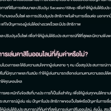
โอกาสที่ดีในการพัฒนาและปรับปรุง Sacasino168vip เพื่อทำให้ผู้เล่นได้รับประสบ
งานของเว็บไซต์ และการปรับปรุงประสิทธิภาพในด้านการเชื่อมต่อ นอกจากนี้ย
ะแก้ไขปัญหาของผู้เล่นได้อย่างรวดเร็วและมีประสิทธิภาพ
ละปรับปรุงเว็บไซต์ เพื่อทำให้ผู้เล่นได้รับประสบการณ์ที่ดีที่สุดและมีความพึ
ล่นคาสิโนออนไลน์ที่คุ้มค่าหรือไม่?
มนิยมในวงการและได้รับความสนใจจากผู้เล่นหลาย ๆ คน เมื่อสรุปประสบการณ์กา
ิโนที่มีคุณภาพและทันสมัย ทำให้ผู้เล่นสามารถเลือกเล่นเกมตามความชอบได้ตาม
ทำให้คุณหลงใหล
รตระหนักถึงข้อเสียที่บางประการก็เป็นสิ่งสำคัญ เพื่อให้ผู้เล่นทุกคนได้ท
ต่อประสบการณ์ผู้เล่น เช่น ปัญหาในประสิทธิภาพของเว็บไซต์หรือปัญหาในการเชื
่อให้ผู้เล่นได้รับประสบการณ์ที่คุ้มค่าที่สุดในการเล่นคาสิโนออนไลน์. ดังนั้