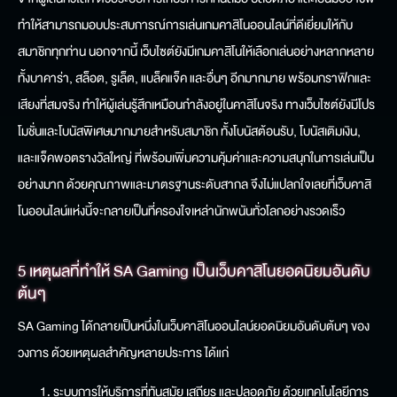
ทำให้สามารถมอบประสบการณ์การเล่นเกมคาสิโนออนไลน์ที่ดีเยี่ยมให้กับ
สมาชิกทุกท่าน นอกจากนี้ เว็บไซต์ยังมีเกมคาสิโนให้เลือกเล่นอย่างหลากหลาย
ทั้งบาคาร่า, สล็อต, รูเล็ต, แบล็คแจ็ค และอื่นๆ อีกมากมาย พร้อมกราฟิกและ
เสียงที่สมจริง ทำให้ผู้เล่นรู้สึกเหมือนกำลังอยู่ในคาสิโนจริง ทางเว็บไซต์ยังมีโปร
โมชั่นและโบนัสพิเศษมากมายสำหรับสมาชิก ทั้งโบนัสต้อนรับ, โบนัสเติมเงิน,
และแจ็คพอตรางวัลใหญ่ ที่พร้อมเพิ่มความคุ้มค่าและความสนุกในการเล่นเป็น
อย่างมาก ด้วยคุณภาพและมาตรฐานระดับสากล จึงไม่แปลกใจเลยที่เว็บคาสิ
โนออนไลน์แห่งนี้จะกลายเป็นที่ครองใจเหล่านักพนันทั่วโลกอย่างรวดเร็ว
5 เหตุผลที่ทำให้ SA Gaming เป็นเว็บคาสิโนยอดนิยมอันดับ
ต้นๆ
SA Gaming ได้กลายเป็นหนึ่งในเว็บคาสิโนออนไลน์ยอดนิยมอันดับต้นๆ ของ
วงการ ด้วยเหตุผลสำคัญหลายประการ ได้แก่
ระบบการให้บริการที่ทันสมัย เสถียร และปลอดภัย ด้วยเทคโนโลยีการ