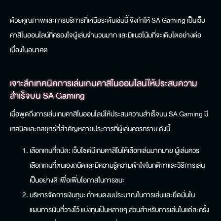
ด้วยคุณภาพและการบริการที่เหนือระดับเช่นนี้ จึงทำให้ SA Gaming เป็นเว็บ
คาสิโนออนไลน์ที่ครองใจผู้เล่นจำนวนมาก และมีแนวโน้มที่จะเติบโตอย่างต่อ
เนื่องในอนาคต
เจาะลึกเทคนิคการเล่นเกมคาสิโนออนไลน์ให้ประสบความ
สำเร็จบน SA Gaming
เมื่อพูดถึงการเล่นเกมคาสิโนออนไลน์ให้ประสบความสำเร็จบน SA Gaming มี
เทคนิคและกลยุทธ์ที่สำคัญหลายประการที่ผู้เล่นควรทราบ ดังนี้
เลือกเกมที่ถนัด: เว็บไซต์มีเกมคาสิโนให้เลือกเล่นมากมาย ผู้เล่นควร
เลือกเกมที่ตนเองถนัดและมีความรู้ความเข้าใจในกติกาและวิธีการเล่น
เป็นอย่างดี เพื่อเพิ่มโอกาสในการชนะ
บริหารจัดการเงินทุน: กำหนดงบประมาณในการเล่นและยึดมั่นใน
แผนการเงินที่วางไว้ แบ่งทุนเป็นหลายๆ ส่วนสำหรับการเล่นในแต่ละครั้ง