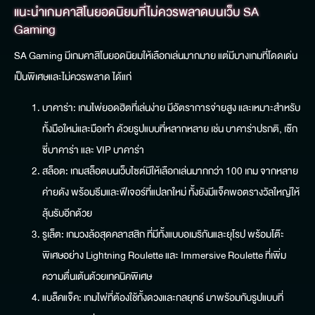
แนะนำเกมคาสิโนยอดนิยมที่ไม่ควรพลาดบนเว็บ SA
Gaming
SA Gaming มีเกมคาสิโนยอดนิยมให้เลือกเล่นมากมาย แต่มีบางเกมที่โดดเด่น
เป็นพิเศษและไม่ควรพลาด ได้แก่
บาคาร่า: เกมไพ่ยอดฮิตที่เล่นง่าย มีอัตราการจ่ายสูง และเหมาะสำหรับ
ทั้งมือใหม่และมือเก๋า ด้วยรูปแบบที่หลากหลาย เช่น บาคาร่าปรกติ, เซ๊ก
ซี่บาคาร่า และ VIP บาคาร่า
สล็อต: เกมสล็อตบนเว็บไซต์มีให้เลือกเล่นมากกว่า 100 เกม จากหลาย
ค่ายดัง พร้อมธีมและฟีเจอร์ที่แปลกใหม่ ทั้งยังมีแจ็คพอตรางวัลใหญ่ให้
ลุ้นรับอีกด้วย
รูเล็ต: เกมวงล้อสุดคลาสสิก ที่มีทั้งแบบอเมริกันและยุโรป พร้อมโต๊ะ
พิเศษอย่าง Lightning Roulette และ Immersive Roulette ที่เพิ่ม
ความตื่นเต้นด้วยเทคนิคพิเศษ
แบล็คแจ็ค: เกมไพ่ที่ต้องใช้ทั้งดวงและกลยุทธ์ มาพร้อมกับรูปแบบที่