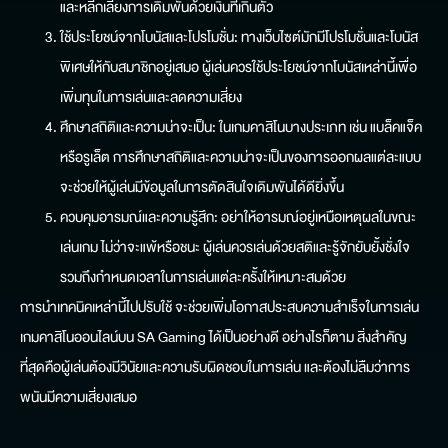
และหลีกเลี่ยงการเดิมพันด้วยเงินที่เกินตัว
ใช้ประโยชน์จากโบนัสและโปรโมชั่น: ทางเว็บไซต์มักมีโปรโมชั่นและโบนัส
พิเศษให้กับสมาชิกอยู่เสมอ ผู้เล่นควรใช้ประโยชน์จากโบนัสเหล่านี้เพื่อ
เพิ่มทุนในการเล่นและลดความเสี่ยง
ศึกษาสถิติและความน่าจะเป็น: ในเกมคาสิโนบางประเภท เช่น แบล็คแจ็ค
หรือรูเล็ต การศึกษาสถิติและความน่าจะเป็นของการออกผลแต่ละแบบ
จะช่วยให้ผู้เล่นมีข้อมูลในการตัดสินใจเดิมพันได้ดียิ่งขึ้น
ควบคุมอารมณ์และความรู้สึก: อย่าให้อารมณ์อยู่เหนือเหตุผลในขณะ
เล่นเกม ไม่ว่าจะแพ้หรือชนะ ผู้เล่นควรเล่นด้วยสติและรู้จักยับยั้งชั่งใจ
รวมถึงกำหนดเวลาในการเล่นแต่ละครั้งให้เหมาะสมด้วย
การนำเทคนิคเหล่านี้ไปปรับใช้ จะช่วยเพิ่มโอกาสประสบความสำเร็จในการเล่น
เกมคาสิโนออนไลน์บน SA Gaming ได้เป็นอย่างดี อย่างไรก็ตาม สิ่งสำคัญ
ที่สุดคือผู้เล่นต้องมีวินัยและความรับผิดชอบในการเล่น และต้องไม่ลืมว่าการ
พนันมีความเสี่ยงเสมอ