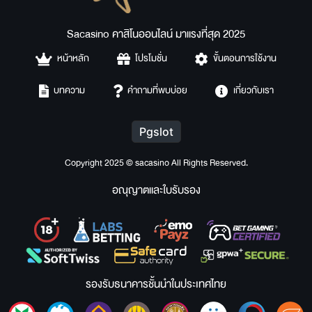
Sacasino คาสิโนออนไลน์ มาแรงที่สุด 2025
หน้าหลัก
โปรโมชั่น
ขั้นตอนการใช้งาน
บทความ
คำถามที่พบบ่อย
เกี่ยวกับเรา
Pgslot
Copyright 2025 © sacasino All Rights Reserved.
อณุญาตและใบรับรอง
รองรับธนาคารชั้นนำในประเทศไทย