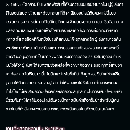
Sa168vip ได้กลายเป็นแพลตฟอร์มที่ได้รับความนิยมอย่างมากในหมู่ผู้เล่นคา
สิโนออนไลน์ชาวไทย และด้วยเหตุผลที่ดี คาสิโนออนไลน์เว็บตรงแห่งนี้มอบ
ประสบการณ์การเล่นเกมที่ไม่มีใครเทียบได้ ซึ่งผสมผสานความน่าเชื่อถือ ความ
ปลอดภัย และความบันเทิงเข้าด้วยกันอย่างลงตัว ด้วยการเลือกเกมที่หลาก
หลาย ตั้งแต่สล็อตที่ทันสมัยไปจนถึงเกมบนโต๊ะสุดคลาสสิก ผู้เล่นสามารถค้น
พบตัวเลือกที่เหมาะกับรสนิยมและความชอบส่วนตัวของพวกเขา นอกจากนี้
การสนับสนุนลูกค้าที่เป็นเลิศ ซึ่งพร้อมให้บริการตลอด 24 ชั่วโมงทุกวัน ทำให้
มั่นใจได้ว่าผู้เล่นจะได้รับความช่วยเหลือที่พวกเขาต้องการเสมอ ทุกครั้งที่พวก
เขาต้องการ ไม่เพียงเท่านั้น โบนัสและโปรโมชั่นที่น่าดึงดูดของเว็บไซต์ช่วยเพิ่ม
มูลค่าให้กับประสบการณ์ของผู้เล่น ทำให้พวกเขาได้รับโอกาสในการเพิ่มผล
กำไรโดยไม่เสียสละความปลอดภัยหรือความสนุกสนานในการเล่น ปัจจัยเหล่า
นี้รวมกันทำให้คาสิโนออนไลน์เว็บตรงนี้กลายเป็นตัวเลือกชั้นนำสำหรับผู้เล่น
ชาวไทยที่กำลังมองหาประสบการณ์การพนันออนไลน์ที่ราบรื่นและคุ้มค่า
เกมที่หลากหลายใน Sa168vip