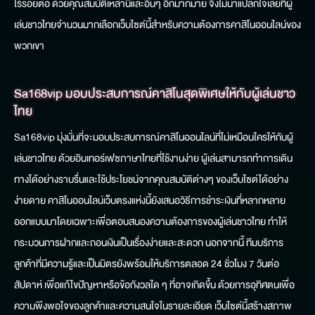
ไร้รอยต่อ ด้วยคุณสมบัติเหล่านี้และอื่นๆ อีกมากมาย จึงไม่น่าแปลกใจเลยที่ผู้
เล่นชาวไทยจำนวนมากเลือกเว็บไซต์นี้สำหรับความต้องการคาสิโนออนไลน์ของ
พวกเขา
Sa168vip มอบประสบการณ์คาสิโนสุดพิเศษให้กับผู้เล่นชาว
ไทย
Sa168vip มุ่งมั่นที่จะมอบประสบการณ์คาสิโนออนไลน์ที่ไม่เหมือนใครให้กับผู้
เล่นชาวไทย ด้วยอินเทอร์เฟซภาษาไทยที่ใช้งานง่าย ผู้เล่นสามารถทำการเดิน
ทางได้อย่างราบรื่นและใช้ประโยชน์จากคุณสมบัติต่างๆ ของเว็บไซต์ได้อย่าง
ง่ายดาย คาสิโนออนไลน์เว็บตรงแห่งนี้ยังเสนอวิธีการชำระเงินที่หลากหลาย
ออกแบบมาโดยเฉพาะเพื่อตอบสนองความต้องการของผู้เล่นชาวไทย ทำให้
กระบวนการฝากและถอนเงินเป็นเรื่องง่ายและสะดวก นอกจากนี้ ทีมบริการ
ลูกค้าที่มีความรู้และเป็นมิตรยังพร้อมให้บริการตลอด 24 ชั่วโมง 7 วันต่อ
สัปดาห์ เพื่อแก้ไขปัญหาหรือข้อกังวลใด ๆ ที่อาจเกิดขึ้น ด้วยการอุทิศตนเพื่อ
ความพึงพอใจของลูกค้าและความสนใจในรายละเอียด เว็บไซต์นี้สร้างสภาพ