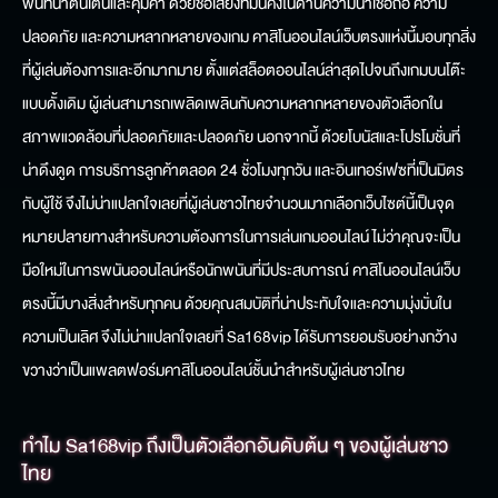
พันที่น่าตื่นเต้นและคุ้มค่า ด้วยชื่อเสียงที่มั่นคงในด้านความน่าเชื่อถือ ความ
ปลอดภัย และความหลากหลายของเกม คาสิโนออนไลน์เว็บตรงแห่งนี้มอบทุกสิ่ง
ที่ผู้เล่นต้องการและอีกมากมาย ตั้งแต่สล็อตออนไลน์ล่าสุดไปจนถึงเกมบนโต๊ะ
แบบดั้งเดิม ผู้เล่นสามารถเพลิดเพลินกับความหลากหลายของตัวเลือกใน
สภาพแวดล้อมที่ปลอดภัยและปลอดภัย นอกจากนี้ ด้วยโบนัสและโปรโมชั่นที่
น่าดึงดูด การบริการลูกค้าตลอด 24 ชั่วโมงทุกวัน และอินเทอร์เฟซที่เป็นมิตร
กับผู้ใช้ จึงไม่น่าแปลกใจเลยที่ผู้เล่นชาวไทยจำนวนมากเลือกเว็บไซต์นี้เป็นจุด
หมายปลายทางสำหรับความต้องการในการเล่นเกมออนไลน์ ไม่ว่าคุณจะเป็น
มือใหม่ในการพนันออนไลน์หรือนักพนันที่มีประสบการณ์ คาสิโนออนไลน์เว็บ
ตรงนี้มีบางสิ่งสำหรับทุกคน ด้วยคุณสมบัติที่น่าประทับใจและความมุ่งมั่นใน
ความเป็นเลิศ จึงไม่น่าแปลกใจเลยที่ Sa168vip ได้รับการยอมรับอย่างกว้าง
ขวางว่าเป็นแพลตฟอร์มคาสิโนออนไลน์ชั้นนำสำหรับผู้เล่นชาวไทย
ทำไม Sa168vip ถึงเป็นตัวเลือกอันดับต้น ๆ ของผู้เล่นชาว
ไทย