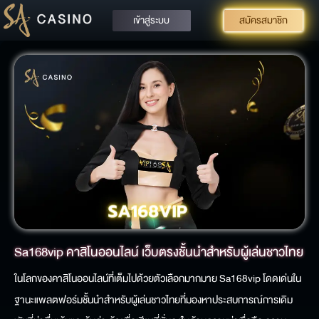
เข้าสู่ระบบ
สมัครสมาชิก
Sa168vip คาสิโนออนไลน์ เว็บตรงชั้นนำสำหรับผู้เล่นชาวไทย
ในโลกของคาสิโนออนไลน์ที่เต็มไปด้วยตัวเลือกมากมาย Sa168vip โดดเด่นใน
ฐานะแพลตฟอร์มชั้นนำสำหรับผู้เล่นชาวไทยที่มองหาประสบการณ์การเดิม