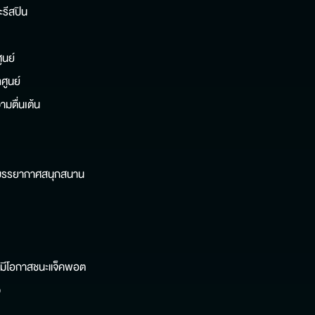
รีสปิน
ูนย์
ศูนย์
ามตื่นเต้น
ละบรรยากาศสนุกสนาน
ี่มีโอกาสชนะแจ็คพอต
ว