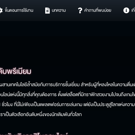
ขั้นตอนการใช้งาน
บทความ
คำถามที่พบบ่อย
เกี
ับพรีเมียม
นเทคโนโลยีล้ำสมัยกับการบริการชั้นเยี่ยม สำหรับผู้ที่หลงใหลในความตื่นเ
ไลน์แห่งนี้มีทุกสิ่งที่คุณต้องการ ตั้งแต่สล็อตที่มีกราฟิกสวยงามไปจนถึงเกม
่วโมง ที่นี่ไม่เพียงเป็นแพลตฟอร์มการเล่นเกม แต่ยังเป็นประตูสู่โลกแห่งคว
าเป็นตัวเลือกอันดับหนึ่งของนักเดิมพันทั่วโลก