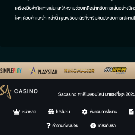
เครื่องมือจำกัดการเล่นและให้ความช่วยเหลือสำหรับการเล่นอย่างม
ใดๆ ด้วยคำแนะนำเหล่านี้ คุณพร้อมแล้วที่จะเริ่มต้นประสบการณ์คาส
Sacasino คาสิโนออนไลน์ มาแรงที่สุด 202
หน้าหลัก
โปรโมชั่น
ขั้นตอนการใช้งาน
คำถามที่พบบ่อย
เกี่ยวกับเรา