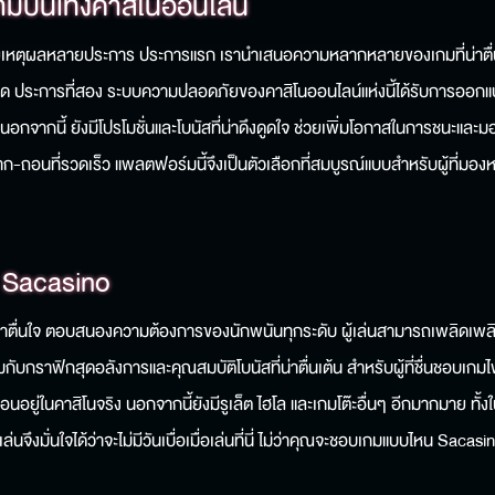
ามบันเทิงคาสิโนออนไลน์
ยเหตุผลหลายประการ ประการแรก เรานำเสนอความหลากหลายของเกมที่น่าตื่นเต้
่สิ้นสุด ประการที่สอง ระบบความปลอดภัยของคาสิโนออนไลน์แห่งนี้ได้รับการอ
กจากนี้ ยังมีโปรโมชั่นและโบนัสที่น่าดึงดูดใจ ช่วยเพิ่มโอกาสในการชนะและมอ
ก-ถอนที่รวดเร็ว แพลตฟอร์มนี้จึงเป็นตัวเลือกที่สมบูรณ์แบบสำหรับผู้ที่ม
 Sacasino
ื่นใจ ตอบสนองความต้องการของนักพนันทุกระดับ ผู้เล่นสามารถเพลิดเพลินก
ิกสุดอลังการและคุณสมบัติโบนัสที่น่าตื่นเต้น สำหรับผู้ที่ชื่นชอบเกมไพ่ ค
อยู่ในคาสิโนจริง นอกจากนี้ยังมีรูเล็ต ไฮโล และเกมโต๊ะอื่นๆ อีกมากมาย ทั้งใน
นจึงมั่นใจได้ว่าจะไม่มีวันเบื่อเมื่อเล่นที่นี่ ไม่ว่าคุณจะชอบเกมแบบไหน Sacas