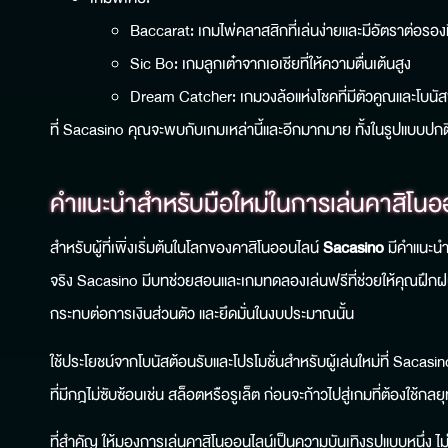
Baccarat: เกมไพ่คลาสสิกที่เล่นง่ายและมีอัตราต่อรองที
Sic Bo: เกมลูกเต๋าจากเอเชียที่ให้ความตื่นเต้นสูง
Dream Catcher: เกมวงล้อแห่งโชคที่มีตัวคูณและโบนั
ที่ Sacasino คุณจะพบกับเกมเหล่านี้และอีกมากมาย ทั้งในรูปแบบปก
คำแนะนำสำหรับมือใหม่ในการเล่นคาสิโนออ
สำหรับผู้ที่เพิ่งเริ่มต้นในโลกของคาสิโนออนไลน์
Sacasino
มีคำแนะนำ
จริง Sacasino มีบทช่วยสอนและเกมทดลองเล่นฟรีที่ช่วยให้คุณฝึกฝนได้
กระทบต่อการเงินส่วนตัว และยึดมั่นในงบประมาณนั้น
ใช้ประโยชน์จากโบนัสต้อนรับและโปรโมชั่นสำหรับผู้เล่นใหม่ที่ Sacasi
ที่มีกฎไม่ซับซ้อนเช่น สล็อตหรือรูเล็ต ก่อนจะก้าวไปสู่เกมที่ต้องใช้กล
ที่สำคัญ ให้มองการเล่นคาสิโนออนไลน์เป็นความบันเทิงรูปแบบหนึ่ง ไม่