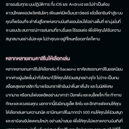
เรารองรับทุกระบบปฏิบัติการ ทั้ง iOS และ Android และไม่จำเป็นต้อง
ดาวน์โหลดแอปพลิเคชันใดๆ เพียงแค่เปิดเว็บเบราว์เซอร์ แล้วล็อกอินเข้าสู่ระบบ
คุณก็พร้อมที่จะดำดิ่งสู่โลกแห่งความบันเทิงออนไลน์ได้อย่างเต็มที่ เรามุ่งมั่นที่
จะมอบประสบการณ์การเล่นเกมที่ราบรื่นและไร้รอยต่อ เพื่อให้คุณได้รับความ
สนุกสนานอย่างไม่สะดุด ไม่ว่าคุณจะอยู่ที่ไหนหรือเวลาใดก็ตาม
หลากหลายเกมคาสิโนให้เลือกเล่น
หลากหลายเกมคาสิโนให้เลือกเล่น ที่ Sacasino เราคัดสรรเกมคาสิโนยอดนิยม
จากค่ายผู้ผลิตชั้นนำทั่วโลกมาไว้ให้คุณได้ร่วมสนุกอย่างจุใจ ไม่ว่าจะเป็นเกม
สล็อตสุดคลาสสิค ที่มาพร้อมกราฟิกอันน่าตื่นตาตื่นใจ และโบนัสพิเศษ
มากมาย หรือเกมไพ่ยอดฮิตอย่างบาคาร่า ป๊อกเด้ง และแบล็คแจ็ค ที่จะท้าทาย
ทักษะและดวงของคุณ นอกจากนี้ยังมีเกมรูเล็ต ซิคโบ และอีกสารพัดเกมให้คุณ
ได้เลือกเล่นตามความถนัด เรามีเกมคาสิโนมากกว่า 500 เกมให้คุณได้ร่วมสนุก
และเรายังคงอัปเดตเกมใหม่ๆ อย่างสม่ำเสมอ เพื่อให้คุณไม่พลาดความบันเทิงที่