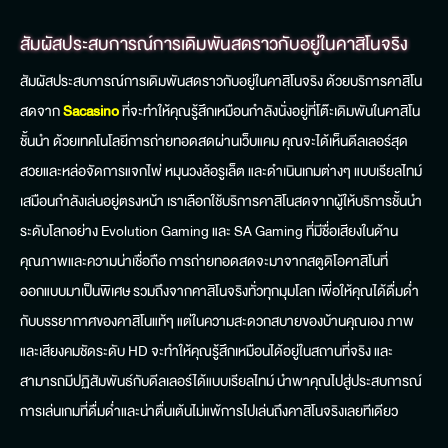
สัมผัสประสบการณ์การเดิมพันสดราวกับอยู่ในคาสิโนจริง
สัมผัสประสบการณ์การเดิมพันสดราวกับอยู่ในคาสิโนจริง ด้วยบริการคาสิโน
สดจาก
Sacasino
ที่จะทำให้คุณรู้สึกเหมือนกำลังนั่งอยู่ที่โต๊ะเดิมพันในคาสิโน
ชั้นนำ ด้วยเทคโนโลยีการถ่ายทอดสดผ่านเว็บแคม คุณจะได้เห็นดีลเลอร์สุด
สวยและหล่อจัดการแจกไพ่ หมุนวงล้อรูเล็ต และดำเนินเกมต่างๆ แบบเรียลไทม์
เสมือนกำลังเล่นอยู่ตรงหน้า เราเลือกใช้บริการคาสิโนสดจากผู้ให้บริการชั้นนำ
ระดับโลกอย่าง Evolution Gaming และ SA Gaming ที่มีชื่อเสียงในด้าน
คุณภาพและความน่าเชื่อถือ การถ่ายทอดสดจะมาจากสตูดิโอคาสิโนที่
ออกแบบมาเป็นพิเศษ รวมถึงจากคาสิโนจริงทั่วทุกมุมโลก เพื่อให้คุณได้ดื่มด่ำ
กับบรรยากาศของคาสิโนแท้ๆ แต่ในความสะดวกสบายของบ้านคุณเอง ภาพ
และเสียงคมชัดระดับ HD จะทำให้คุณรู้สึกเหมือนได้อยู่ในสถานที่จริง และ
สามารถมีปฏิสัมพันธ์กับดีลเลอร์ได้แบบเรียลไทม์ นำพาคุณไปสู่ประสบการณ์
การเล่นเกมที่ดื่มด่ำและน่าตื่นเต้นไม่แพ้การไปเล่นถึงคาสิโนจริงเลยทีเดียว