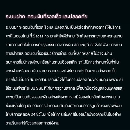
ระบบฝาก-ถอนเงินที่รวดเร็ว และปลอดภัย
ระบบฝาก-ถอนเงินที่รวดเร็ว และปลอดภัย เป็นหัวใจสำคัญของการให้บริการ
คาสิโนออนไลน์ ที่ Sacasino เราเข้าใจดีว่าสมาชิกต้องการความสะดวกสบาย
และความมั่นใจในการทำธุรกรรมทางการเงิน ด้วยเหตุนี้ เราจึงได้พัฒนาระบบ
การฝากและถอนเงินที่รองรับวิธีการชำระเงินที่หลากหลาย ไม่ว่าจะผ่าน
ธนาคารชั้นนำของไทย หรือผ่านระบบอีวอลเล็ท เราไม่มีการกำหนดขั้นต่ำใน
การฝากหรือถอนเงิน และทุกรายการจะได้รับการดำเนินการอย่างรวดเร็ว
ภายในไม่กี่นาที สมาชิกสามารถมั่นใจได้ในความปลอดภัยของเงินทุน เพราะเรา
ใช้ระบบเข้ารหัสแบบ SSL ที่ได้มาตรฐานสากล เพื่อปกป้องข้อมูลส่วนบุคคลและ
ความเป็นส่วนตัวของสมาชิกอย่างเข้มงวด หากมีข้อสงสัยหรือต้องการความ
ช่วยเหลือใดๆ เกี่ยวกับการฝากถอนเงิน ทีมตัวแทนบริการลูกค้าของเราพร้อม
ให้บริการตลอด 24 ชั่วโมง เพื่อให้การเล่นคาสิโนออนไลน์ของคุณเป็นไปอย่าง
ราบรื่นและไร้กังวลตลอดการใช้งาน