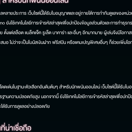
นๆ สำหรับนักพนันออนไลน์
ายประการ เว็บไซต์นี้ได้รับใบอนุญาตและอยู่ภายใต้การกำกับดูแลของหน่วยงานที
ช้เทคโนโลยีการเข้ารหัสล่าสุดเพื่อปกป้องข้อมูลส่วนตัวและการทำธุรกรรมทา
ตั้งแต่สล็อต แบล็คแจ็ค รูเล็ต บาคาร่า และอื่นๆ อีกมากมาย ผู้เล่นจึงมีโ
างสม่ำเสมอ ไม่ว่าจะเป็นโบนัสเงินฝาก ฟรีสปิน หรือแคมเปญพิเศษอื่นๆ ก็ช่วยเพ
โดดเด่นในฐานะตัวเลือกอันดับต้นๆ สำหรับนักพนันออนไลน์ เว็บไซต์นี้ได้รับใ
ตรฐานความปลอดภัยสูง นอกจากนี้ ยังใช้เทคโนโลยีการเข้ารหัสล่าสุดเพื่อปก
ขาจะได้รับการดูแลอย่างปลอดภัย
น่าเชื่อถือ