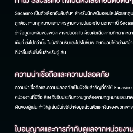
ทำไม Sacasino ถึงเป็นตัวเลือกอันดับต้
Sacasino เป็นตัวเลือกอันดับต้นๆ สำหรับนักพนันออนไลน์ด้วยเหตุผลหล
ถูกต้องตามกฎหมายและมาตรฐานความปลอดภัย นอกจากนี้ Sacasino ยังใ
ว่าข้อมูลและเงินของพวกเขาจะปลอดภัย ด้วยตัวเลือกเกมที่หลากหลาย 
เต็มที่ ยิ่งไปกว่านั้น โบนัสต้อนรับและโปรโมชั่นพิเศษที่มอบให้อย่
ที่น่าตื่นเต้นยิ่งขึ้นสำหรับผู้เล่น
ความน่าเชื่อถือและความปลอดภัย
ความน่าเชื่อถือและความปลอดภัยเป็นปัจจัยสำคัญที่ทำให้ Sacasino 
หน่วยงานที่มีชื่อเสียง ซึ่งรับประกันความถูกต้องตามกฎหมายและมา
เงินของผู้เล่น ทำให้ผู้เล่นมั่นใจได้ว่าข้อมูลส่วนตัวและเงินของพวกเ
ใบอนุญาตและการกำกับดูแลจากหน่วยงานที่