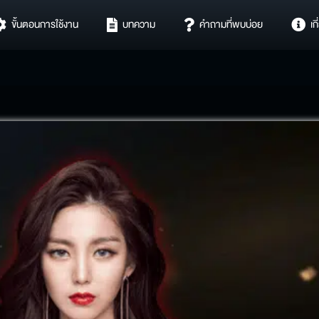
ขั้นตอนการใช้งาน
บทความ
คำถามที่พบบ่อย
เกี