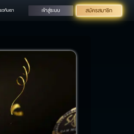
สมัครสมาชิก
เข้าสู่ระบบ
่ยวกับเรา