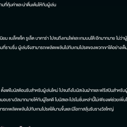
ุ้มค่าและน่าตื่นเต้นให้กับผู้เล่น
ยม แบล็คแจ็ค รูเล็ต บาคาร่า ไปจนถึงเกมไพ่และเกมบนโต๊ะอีกมากมาย ไม่ว่าผู
เกมที่ราบรื่น ผู้เล่นจึงสามารถเพลิดเพลินไปกับเกมโปรดของพวกเขาได้อย่างเต็ม
ตั้งแต่โบนัสต้อนรับสำหรับผู้เล่นใหม่ ไปจนถึงโบนัสเงินฝากและฟรีสปินสำหรับผ
่งมอบรางวัลมากมายให้กับผู้โชคดี โบนัสและโปรโมชั่นเหล่านี้ไม่เพียงแต่ช่วยเพิ่
สามารถเพลิดเพลินไปกับเกมโปรดได้นานขึ้นและมีโอกาสลุ้นรับรางวัลใหญ่