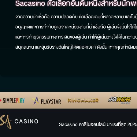
Sacasino ตัวเลือกอันดับหนึ่งสำหรับนัก
จากความน่าเชื่อถือ ความปลอดภัย ตัวเลือกเกมที่หลากหลาย และโบนั
อนุญาตและการกำกับดูแลจากหน่วยงานที่น่าเชื่อถือ ผู้เล่นจึงมั่นใจไ
และการทำธุรกรรมทางการเงินของผู้เล่น ทำให้ผู้เล่นวางใจได้ในคว
สนุกสนาน และลุ้นรับรางวัลใหญ่ได้ตลอดเวลา ดังนั้น หากคุณกำลัง
Sacasino คาสิโนออนไลน์ มาแรงที่สุด 202