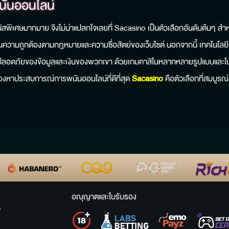
พนันออนไลน์
สพิเศษมากมาย จึงไม่น่าแปลกใจเลยที่ Sacasino เป็นตัวเลือกอันดับต้นๆ สำ
ด้ในความถูกต้องตามกฎหมายและความซื่อสัตย์ของเว็บไซต์ นอกจากนี้ เทคโนโลยีก
ามปลอดภัยของข้อมูลและเงินของพวกเขา ด้วยเกมคาสิโนหลากหลายรูปแบบและโบนั
มองหาประสบการณ์การพนันออนไลน์ที่ดีที่สุด
Sacasino
คือตัวเลือกที่สมบูร
อณุญาตและใบรับรอง
5