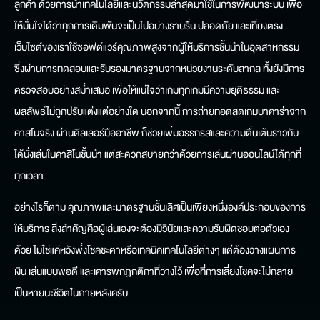
ลูกค้า ด้วยการนำเทคโนโลยีและนวัตกรรมล่าสุดมาใช้ในการพัฒนาระบบ เพื่อ
ให้มั่นใจได้ว่าทุกการเดิมพันจะเป็นไปอย่างราบรื่น ปลอดภัย และเที่ยงตรง
เว็บไซต์ของเราใช้ซอฟต์แวร์คุณภาพสูงจากผู้ให้บริการชั้นนำในอุตสาหกรรม
ซึ่งผ่านการทดสอบและรับรองมาตรฐานจากหน่วยงานระดับสากล ทั้งยังมีการ
ตรวจสอบอย่างสม่ำเสมอ เพื่อให้แน่ใจว่าเกมทุกเกมมีความยุติธรรม และ
ผลลัพธ์ไม่ถูกปรับแต่งแต่อย่างใด นอกจากนี้ การถ่ายทอดสดเกมบาคาร่าจาก
คาสิโนจริง ผ่านดีลเลอร์มืออาชีพ ก็ช่วยเพิ่มอรรถรสและความตื่นเต้นราวกับ
ได้นั่งเล่นในคาสิโนชั้นนำ แต่สะดวกสบายกว่าด้วยการเล่นผ่านออนไลน์ได้ทุกที่
ทุกเวลา
อย่างไรก็ตาม คุณภาพและมาตรฐานชั้นเลิศเป็นเพียงหนึ่งองค์ประกอบของการ
ให้บริการ สิ่งสำคัญคือผู้เล่นเองจะต้องมีวินัยและความรับผิดชอบต่อตัวเอง
ด้วย ไม่ใช่แค่หวังพึ่งโชคชะตาหรือเทคนิคเทคโนโลยีต่างๆ แต่ต้องวางแผนการ
เงิน เล่นแบบพอดี และเคารพกฎกติกาที่วางไว้ เพื่อที่การเสี่ยงโชคจะไม่กลาย
เป็นหายนะชีวิตในภายหลังครับ