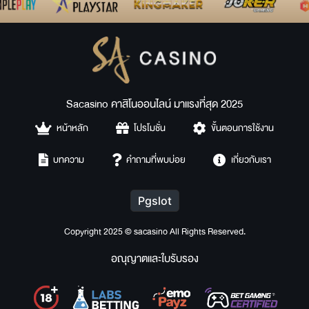
Sacasino คาสิโนออนไลน์ มาแรงที่สุด 2025
หน้าหลัก
โปรโมชั่น
ขั้นตอนการใช้งาน
บทความ
คำถามที่พบบ่อย
เกี่ยวกับเรา
Pgslot
Copyright 2025 © sacasino All Rights Reserved.
อณุญาตและใบรับรอง