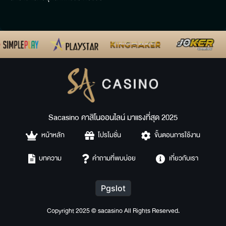
Sacasino คาสิโนออนไลน์ มาแรงที่สุด 2025
หน้าหลัก
โปรโมชั่น
ขั้นตอนการใช้งาน
บทความ
คำถามที่พบบ่อย
เกี่ยวกับเรา
Pgslot
Copyright 2025 © sacasino All Rights Reserved.