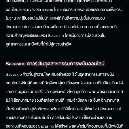
ยกย่องความสำเร็จที่โดดเด่นและความเป็นเลิศในอุตสาหกรรมการพนัน
ออนไลน์ ชัยชนะของ Sa casino ในงานอันทรงเกียรตินี้ช่วยเสริมความแข็งแกร่ง
ในฐานะคาสิโนออนไลน์ชั้นนำ แสดงให้เห็นถึงความมุ่งมั่นในการมอบ
ประสบการณ์การเล่นเกมที่ยอดเยี่ยมแก่ผู้เล่นทั่วโลก บทความนี้จะเจาะลึกถึง
ความสำคัญของชัยชนะของ Sacasino โดยเน้นถึงการมีส่วนร่วมใน
อุตสาหกรรมและปัจจัยที่นำไปสู่ความสำเร็จ
Sacasino ดาวรุ่งในอุตสาหกรรมการพนันออนไลน์
Sacasino ก้าวขึ้นสู่ความโดดเด่นอย่างรวดเร็วในอุตสาหกรรมการพนัน
ออนไลน์ ได้รับผู้ติดตามที่ภักดีจากผู้เล่นเนื่องจากข้อเสนอเกมที่ไม่มีใครเทียบได้
และความมุ่งมั่นในการสร้างความพึงพอใจให้กับลูกค้า แพลตฟอร์มนี้มีเกมคาสิ
โนให้เลือกมากมาย รวมถึงสล็อต เกมโต๊ะ เกมเจ้ามือสด และอื่นๆ อีกมากมาย
เป็นพันธมิตรกับผู้ให้บริการซอฟต์แวร์ที่มีชื่อเสียงเพื่อให้แน่ใจว่าประสบการณ์
การเล่นเกมที่ราบรื่นและดื่มด่ำ ด้วยส่วนต่อประสานที่ใช้งานง่ายและการ
ออกแบบที่ตอบสนอง Sacasino ได้สร้างแพลตฟอร์มที่ตอบสนองทั้งนักพนันที่