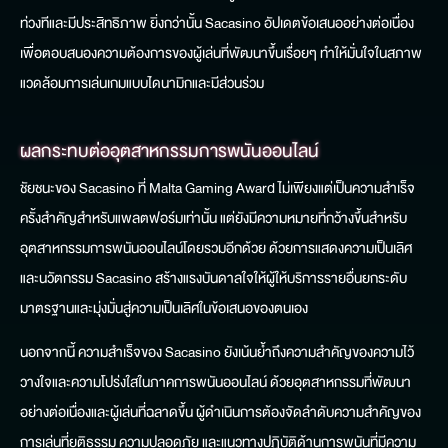
ท่วงทีและมีประสิทธิภาพ ยิ่งกว่านั้น Sacasino อัปเดตข้อเสนออย่างต่อเนื่อง
เพื่อตอบสนองความต้องการของผู้เล่นที่พัฒนาขึ้นเรื่อยๆ ทำให้มั่นใจในสภาพ
แวดล้อมการเล่นเกมแบบไดนามิกและมีส่วนร่วม
ผลกระทบต่ออุตสาหกรรมการพนันออนไลน์
ชัยชนะของ Sacasino ที่ Malta Gaming Award ไม่เพียงแต่เป็นความสำเร็จ
ครั้งสำคัญสำหรับแพลตฟอร์มเท่านั้น แต่ยังมีความหมายที่กว้างขึ้นสำหรับ
อุตสาหกรรมการพนันออนไลน์โดยรวมอีกด้วย ด้วยการแสดงความเป็นเลิศ
และนวัตกรรม Sacasino สร้างแรงบันดาลใจให้ผู้ให้บริการรายอื่นยกระดับ
มาตรฐานและมุ่งมั่นสู่ความเป็นเลิศในข้อเสนอของตนเอง
นอกจากนี้ ความสำเร็จของ Sacasino ยังเน้นย้ำถึงความสำคัญของความไว้
วางใจและความโปร่งใสในภาคการพนันออนไลน์ ด้วยอุตสาหกรรมที่พัฒนา
อย่างต่อเนื่องและผู้เล่นที่ฉลาดขึ้น ผู้ดำเนินการต้องจัดลำดับความสำคัญของ
การเล่นที่ยุติธรรม ความปลอดภัย และแนวทางปฏิบัติด้านการพนันที่มีความ