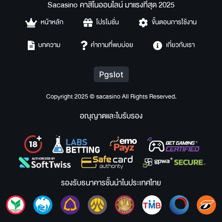
Sacasino คาสิโนออนไลน์ มาแรงที่สุด 2025
หน้าหลัก
โปรโมชั่น
ขั้นตอนการใช้งาน
บทความ
คำถามที่พบบ่อย
เกี่ยวกับเรา
Pgslot
Copyright 2025 © sacasino All Rights Reserved.
อณุญาตและใบรับรอง
รองรับธนาคารชั้นนำในประเทศไทย