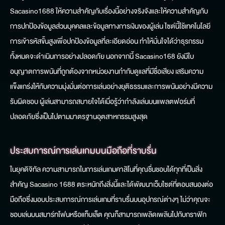
Sacasino1688 ให้ความสำคัญกับเรื่องนี้อย่างจริงจังและให้ความสำคัญกับ
การปกป้องข้อมูลส่วนบุคคลและข้อมูลทางการเงินของผู้เล่น ไซต์นี้ใช้เทคโนโลยี
การเข้ารหัสขั้นสูงเพื่อปกป้องข้อมูลที่ละเอียดอ่อน ทำให้มั่นใจได้ว่าธุรกรรม
ทั้งหมดจะดำเนินการอย่างปลอดภัย นอกจากนี้ Sacasino168 ยังมีใบ
อนุญาตการพนันที่ถูกต้องจากหน่วยงานกำกับดูแลที่มีชื่อเสียง เสริมความ
แข็งแกร่งให้กับความมุ่งมั่นต่อการเล่นอย่างยุติธรรมและการพนันอย่างมีความ
รับผิดชอบ ผู้เล่นสามารถสบายใจได้เมื่อรู้ว่ากำลังเล่นบนแพลตฟอร์มที่
ปลอดภัยซึ่งเป็นไปตามมาตรฐานอุตสาหกรรมสูงสุด
ประสบการณ์การเล่นเกมบนมือถือที่ราบรื่น
ในยุคดิจิทัล ความสามารถในการเล่นเกมคาสิโนที่คุณชื่นชอบได้ทุกที่เป็นสิ่ง
สำคัญ Sacasino 1688 ตระหนักถึงสิ่งนี้และได้พัฒนาเว็บไซต์ที่ตอบสนองต่อ
มือถือซึ่งมอบประสบการณ์การเล่นเกมที่ราบรื่นบนอุปกรณ์ต่างๆ ไม่ว่าคุณจะ
ชอบเล่นบนสมาร์ทโฟนหรือแท็บเล็ต คุณก็สามารถเพลิดเพลินไปกับกราฟิก