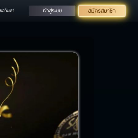
สมัครสมาชิก
เข้าสู่ระบบ
่ยวกับเรา