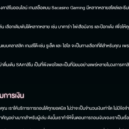
ของคาสิโนออนไลน์ เกมสล็อตบน Sacasino Gaming มีหลากหลายสไตล์และธีม
่น เลือกเดิมพันได้หลากหลาย เช่น บาคาร่า ไพ่เสือมังกร และป๊อกเด้ง เพื่อใ
บบคลาสสิค เกมส์โต๊ะเช่น รูเล็ต และ ไฮโล จะเป็นทางเลือกที่ดีสำหรับคุณ เพ
ื่นเต้น SAคาสิโน เป็นที่พึงพอใจและเป็นที่นิยมอย่างแพร่หลายในวงการคาสิ
รมการเงิน
เราให้บริการการถอนได้ทุกยอดบิล ไม่ว่าจะเป็นจำนวนเงินเท่าใด ไม่มีข้อจำกัด
ย่างมากสำหรับผู้เล่น ดังนั้นเราทำให้ขั้นตอนการถอนเงินของเราเป็นเรื่องง่า