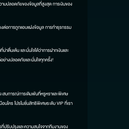
ความปลอดภัยของข้อมูลที่สูงสุด การเงินของ
เสี่ยงต่อการถูกแอบแฝงข้อมูล การทำธุรกรรม
าตื่นเต้น และมั่นใจได้ว่าการฝากเงินและ
อย่างปลอดภัยและมั่นใจทุกครั้ง!
ารประสบการณ์การเดิมพันที่หรูหราและพิเศษ
มือนใคร โปรโมชั่นสิทธิพิเศษระดับ VIP ที่เรา
ิการที่ปรับปรุงและความสนใจจากทีมงานของ