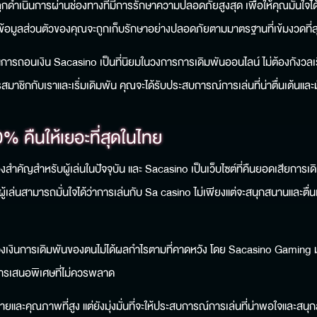
ดำเนินการผ่านช่องทางที่มีการรักษาความปลอดภัยสูงสุด เพื่อให้คุณมั่นใจไ
ละข้อมูลส่วนตัวของคุณจะถูกเก็บรักษาอย่างปลอดภัยตามมาตรฐานที่เข้มงวดที่ส
ารถอนเงิน Sacasino เป็นที่นิยมในวงการการเดิมพันออนไลน์ ไม่ต้องกังวลเรื่
รสมาชิกกับเราและเริ่มเดิมพัน คุณจะได้รับประสบการณ์การเล่นที่น่าตื่นเต้นและ
% คืนให้เยอะที่สุดในไทย
รื่องสำคัญสำหรับผู้เล่นในปัจจุบัน และ Sacasino เป็นเว็บไซต์ที่คืนยอดเสียการเดิ
 ผู้เล่นสามารถมั่นใจได้ว่าการเล่นกับ Sa casino ไม่เพียงแต่จะสนุกสนานและตื่น
งเงินการเดิมพันของตนไม่ได้ผลกำไรตามที่คาดหวัง โดย Sacasino Gaming มุ่งมั
นการเสนอพิเศษที่ไม่ควรพลาด
และคุณภาพที่สูง แต่ยังมุ่งมั่นที่จะให้ประสบการณ์การเล่นที่น่าพอใจและสนุ