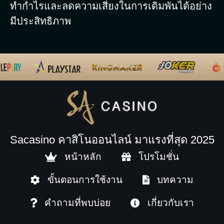
ทำกำไรและลดความเสี่ยงในการเดิมพันได้อย่าง
มีประสิทธิภาพ
Sacasino คาสิโนออนไลน์ มาแรงที่สุด 2025
หน้าหลัก
โปรโมชั่น
ขั้นตอนการใช้งาน
บทความ
คำถามที่พบบ่อย
เกี่ยวกับเรา