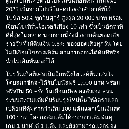
ดูแลเป็นพิเศษด้วยโปรโมชั่นที่อัพเดทใหม่ในปี
2025 เริ่มจากโปรรีโหลดประจำสัปดาห์ที่ให้
โบนัส 50% ทุกวันศุกร์ สูงสุด 20,000 บาท พร้อม
เงื่อนไขเทิร์นโอเวอร์เพียง 10 เท่า ซึ่งเป็นอัตราที่
ดีที่สุดในตลาด นอกจากนี้ยังมีระบบคืนยอดเสีย
รายวันที่ให้คืนเงิน 0.8% ของยอดเสียทุกวัน โดย
ไม่มีเงื่อนไขการเทิร์น สามารถถอนได้ทันทีหรือ
นำไปเดิมพันต่อก็ได้
โปรวันเกิดพิเศษเป็นอีกหนึ่งไฮไลท์ที่น่าสนใจ
โดยสมาชิกจะได้รับโบนัสฟรี 1,000 บาท พร้อม
ฟรีสปิน 50 ครั้ง ในเดือนเกิดของตัวเอง ส่วน
ระบบสะสมแต้มที่ปรับปรุงใหม่นั้นให้อัตราแลก
เปลี่ยนที่คุ้มค่ากว่าเดิม 100 แต้มแลกเป็นเงินสด
100 บาท โดยสะสมแต้มได้จากการเดิมพันทุก
เกม 1 บาทได้ 1 แต้ม และยังสามารถแลกของ