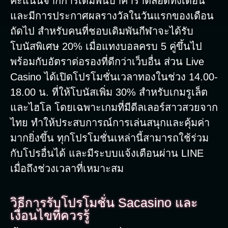
คะแนนจากการเดิมพันบาคาร่าตลอดทั้งเดือน
และมีการประกาศผลรางวัลในวันแรกของเดือน
ถัดไป สำหรับคนที่ชอบเดิมพันกีฬาจะได้รับ
โบนัสพิเศษ 20% เมื่อแทงบอลครบ 5 คู่ขึ้นไป
พร้อมกับอัตราต่อรองที่ดีกว่าเว็บอื่น ส่วน Live
Casino ได้เปิดโปรโมชั่นเวลาทองในช่วง 14.00-
18.00 น. ที่ให้โบนัสเพิ่ม 30% สำหรับเกมรูเล็ต
และไฮโล โดยเฉพาะเกมที่มีดีลเลอร์สาวสวยจาก
ไทย ทำให้ประสบการณ์การเล่นสนุกและคุ้มค่า
มากยิ่งขึ้น ทุกโปรโมชั่นเหล่านี้สามารถใช้ร่วม
กับโปรอื่นได้ และมีระบบแจ้งเตือนผ่าน LINE
เมื่อถึงช่วงเวลาที่เหมาะสม
วิธีการรับโปรโมชั่น Sacasino และ
เงื่อนไขที่ควรรู้