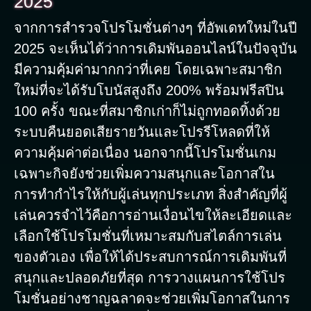
2025
จากการสำรวจโปรโมชั่นต่างๆ ที่อัพเดทใหม่ในปี
2025 จะเห็นได้ว่าการเดิมพันออนไลน์ในปัจจุบัน
มีความคุ้มค่ามากกว่าที่เคย โดยเฉพาะสมาชิก
ใหม่ที่จะได้รับโบนัสสูงถึง 200% พร้อมฟรีสปิน
100 ครั้ง ขณะที่สมาชิกเก่าก็ไม่ถูกทอดทิ้งด้วย
ระบบคืนยอดเสียรายวันและโปรรีโหลดที่ให้
ความคุ้มค่าต่อเนื่อง นอกจากนี้โปรโมชั่นเกม
เฉพาะกิจยังช่วยเพิ่มความสนุกและโอกาสใน
การทำกำไรให้กับผู้เล่นทุกประเภท สิ่งสำคัญที่ผู้
เล่นควรจำไว้คือการอ่านเงื่อนไขให้ละเอียดและ
เลือกใช้โปรโมชั่นที่เหมาะสมกับสไตล์การเล่น
ของตัวเอง เพื่อให้ได้ประสบการณ์การเดิมพันที่
สนุกและปลอดภัยที่สุด การวางแผนการใช้โปร
โมชั่นอย่างชาญฉลาดจะช่วยเพิ่มโอกาสในการ