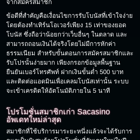
จากสมัครสมาชิก
ข้อดีที่สำคัญคือเงื่อนไขการรับโบนัสที่เข้าใจง่าย
โดยต้องทำเทิร์นโอเวอร์เพียง 15 เท่าของยอด
โบนัส ซึ่งถือว่าน้อยกว่าเว็บอื่นๆ ในตลาด และ
สามารถถอนเงินได้จริงโดยไม่มีการหักค่า
ธรรมเนียม สำหรับขั้นตอนการสมัครสมาชิกและ
รับโปรนั้นง่ายมาก เพียงกรอกข้อมูลพื้นฐาน
ยืนยันเบอร์โทรศัพท์ ฝากเงินขั้นต่ำ 500 บาท
และติดต่อแอดมินเพื่อเคลมโบนัสเท่านั้น ระบบ
จะเข้าเครดิตให้อัตโนมัติภายใน 5 นาที
โปรโมชั่นสมาชิกเก่า Sacasino
อัพเดทใหม่ล่าสุด
สมาชิกที่ใช้บริการมาระยะหนึ่งแล้วจะได้รับการ