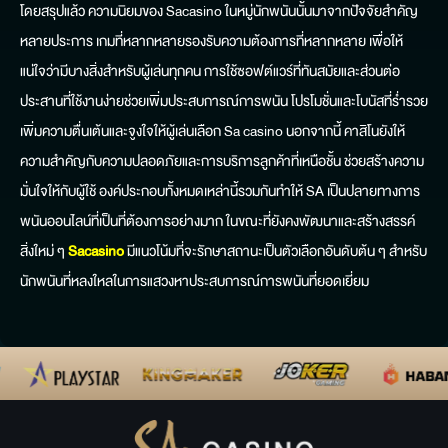
โดยสรุปแล้ว ความนิยมของ Sacasino ในหมู่นักพนันนั้นมาจากปัจจัยสำคัญ
หลายประการ เกมที่หลากหลายรองรับความต้องการที่หลากหลาย เพื่อให้
แน่ใจว่ามีบางสิ่งสำหรับผู้เล่นทุกคน การใช้ซอฟต์แวร์ที่ทันสมัยและส่วนต่อ
ประสานที่ใช้งานง่ายช่วยเพิ่มประสบการณ์การพนัน โปรโมชั่นและโบนัสที่ร่ำรวย
เพิ่มความตื่นเต้นและจูงใจให้ผู้เล่นเลือก Sa casino นอกจากนี้ คาสิโนยังให้
ความสำคัญกับความปลอดภัยและการบริการลูกค้าที่เหนือชั้น ช่วยสร้างความ
มั่นใจให้กับผู้ใช้ องค์ประกอบทั้งหมดเหล่านี้รวมกันทำให้ SA เป็นปลายทางการ
พนันออนไลน์ที่เป็นที่ต้องการอย่างมาก ในขณะที่ยังคงพัฒนาและสร้างสรรค์
สิ่งใหม่ ๆ
Sacasino
มีแนวโน้มที่จะรักษาสถานะเป็นตัวเลือกอันดับต้น ๆ สำหรับ
นักพนันที่หลงใหลในการแสวงหาประสบการณ์การพนันที่ยอดเยี่ยม