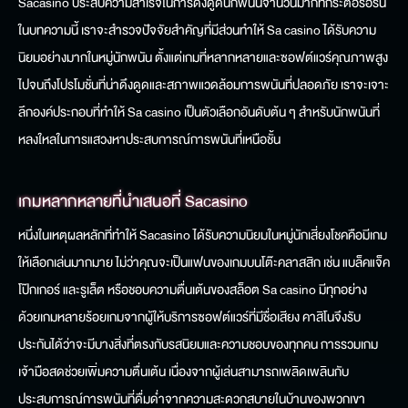
Sacasino ประสบความสำเร็จในการดึงดูดนักพนันจำนวนมากที่กระตือรือร้น
ในบทความนี้ เราจะสำรวจปัจจัยสำคัญที่มีส่วนทำให้ Sa casino ได้รับความ
นิยมอย่างมากในหมู่นักพนัน ตั้งแต่เกมที่หลากหลายและซอฟต์แวร์คุณภาพสูง
ไปจนถึงโปรโมชั่นที่น่าดึงดูดและสภาพแวดล้อมการพนันที่ปลอดภัย เราจะเจาะ
ลึกองค์ประกอบที่ทำให้ Sa casino เป็นตัวเลือกอันดับต้น ๆ สำหรับนักพนันที่
หลงใหลในการแสวงหาประสบการณ์การพนันที่เหนือชั้น
เกมหลากหลายที่นำเสนอที่ Sacasino
หนึ่งในเหตุผลหลักที่ทำให้ Sacasino ได้รับความนิยมในหมู่นักเสี่ยงโชคคือมีเกม
ให้เลือกเล่นมากมาย ไม่ว่าคุณจะเป็นแฟนของเกมบนโต๊ะคลาสสิก เช่น แบล็คแจ็ค
โป๊กเกอร์ และรูเล็ต หรือชอบความตื่นเต้นของสล็อต Sa casino มีทุกอย่าง
ด้วยเกมหลายร้อยเกมจากผู้ให้บริการซอฟต์แวร์ที่มีชื่อเสียง คาสิโนจึงรับ
ประกันได้ว่าจะมีบางสิ่งที่ตรงกับรสนิยมและความชอบของทุกคน การรวมเกม
เจ้ามือสดช่วยเพิ่มความตื่นเต้น เนื่องจากผู้เล่นสามารถเพลิดเพลินกับ
ประสบการณ์การพนันที่ดื่มด่ำจากความสะดวกสบายในบ้านของพวกเขา