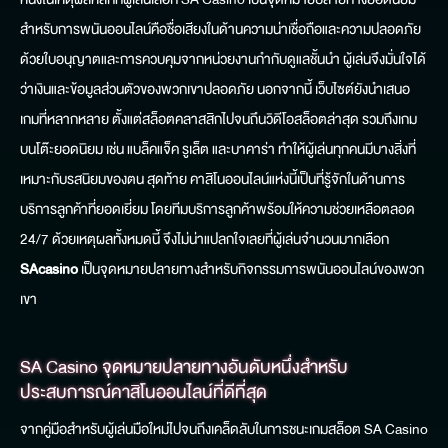
สำหรับการพนันออนไลน์คือชื่อเสียงในด้านความน่าเชื่อถือและความปลอดภัย
ด้วยใบอนุญาตและการควบคุมจากหน่วยงานกำกับดูแลชั้นนำ ผู้เล่นจึงมั่นใจได้
ว่าเงินและข้อมูลส่วนตัวของพวกเขาปลอดภัย นอกจากนี้ เว็บไซต์ยังนำเสนอ
เกมที่หลากหลาย ตั้งแต่สล็อตคลาสสิกไปจนถึนวิดีโอสล็อตล่าสุด รวมถึงเกม
บนโต๊ะยอดนิยม เช่น แบล็คแจ็ค รูเล็ต และบาคาร่า ทำให้ผู้เล่นทุกคนมีบางสิ่งที่
เหมาะกับรสนิยมของตน สุดท้าย คาสิโนออนไลน์แห่งนี้เป็นที่รู้จักในด้านการ
บริการลูกค้าที่ยอดเยี่ยม โดยทีมบริการลูกค้าพร้อมให้ความช่วยเหลือตลอด
24/7 ด้วยเหตุผลทั้งหมดนี้ จึงไม่น่าแปลกใจเลยที่ผู้เล่นจำนวนมากเลือก
SAcasino
เป็นจุดหมายปลายทางสำหรับกิจกรรมการพนันออนไลน์ของพวก
เขา
SA Casino จุดหมายปลายทางอันดับหนึ่งสำหรับ
ประสบการณ์คาสิโนออนไลน์ที่ดีที่สุด
จากคู่มือสำหรับผู้เล่นมือใหม่ไปจนถึงเคล็ดลับในการชนะเกมสล็อต SA Casino