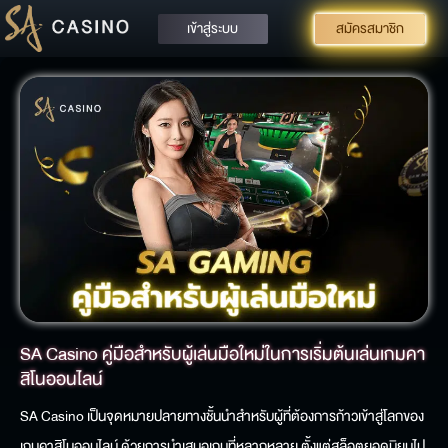
เข้าสู่ระบบ
สมัครสมาชิก
SA Casino คู่มือสำหรับผู้เล่นมือใหม่ในการเริ่มต้นเล่นเกมคา
สิโนออนไลน์
SA Casino เป็นจุดหมายปลายทางชั้นนำสำหรับผู้ที่ต้องการก้าวเข้าสู่โลกของ
เกมคาสิโนออนไลน์ ด้วยการนำเสนอเกมที่หลากหลาย ตั้งแต่สล็อตยอดนิยมไป