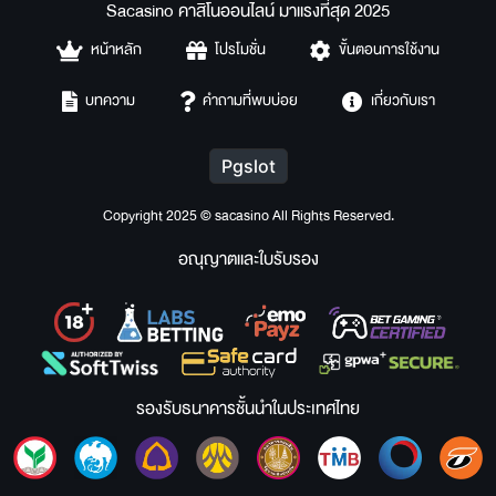
Sacasino คาสิโนออนไลน์ มาแรงที่สุด 2025
หน้าหลัก
โปรโมชั่น
ขั้นตอนการใช้งาน
บทความ
คำถามที่พบบ่อย
เกี่ยวกับเรา
Pgslot
Copyright 2025 © sacasino All Rights Reserved.
อณุญาตและใบรับรอง
รองรับธนาคารชั้นนำในประเทศไทย